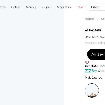
otas
Bolsas
Marcas
ZZ pay
Magazzine
Sale
Home
Sa
ANACAPRI
RASTEIRA NU
Produto indis
Avise
Produto ind
Rece
Mais
2
cores