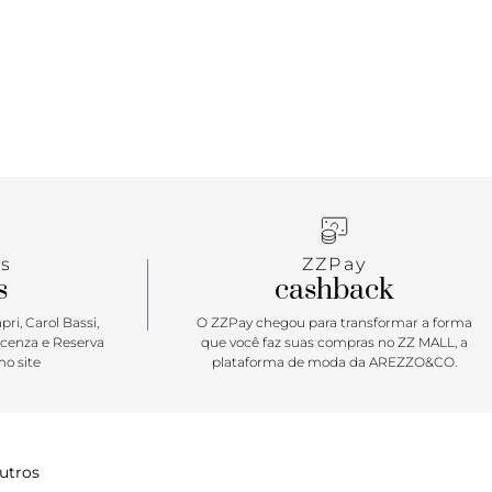
s
ZZPay
s
cashback
ri, Carol Bassi,
O ZZPay chegou para transformar a forma
icenza e Reserva
que você faz suas compras no ZZ MALL, a
o site
plataforma de moda da AREZZO&CO.
utros