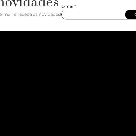
novidades
E-mail*
e-mail e receba as novidades!