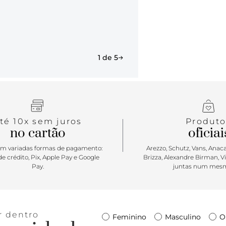
1 de 5
té 10x sem juros
Produto
no cartão
oficiai
m variadas formas de pagamento:
Arezzo, Schutz, Vans, Anacap
e crédito, Pix, Apple Pay e Google
Brizza, Alexandre Birman, V
Pay.
juntas num mesm
r dentro
Feminino
Masculino
O