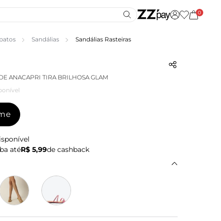
0
patos
Sandálias
Sandálias Rasteiras
DE ANACAPRI TIRA BRILHOSA GLAM
ponível
-me
isponível
ba até
R$ 5,99
de cashback