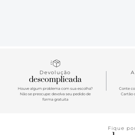
Devolução
A
descomplicada
Houve algum problema com sua escolha?
Conte co
Não se preocupe: devolva seu pedido de
Cartão d
forma gratuita
Fique po