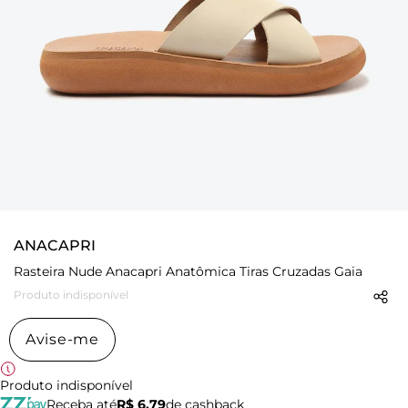
ANACAPRI
Rasteira Nude Anacapri Anatômica Tiras Cruzadas Gaia
Produto indisponível
Avise-me
Produto indisponível
Receba até
R$ 6,79
de cashback