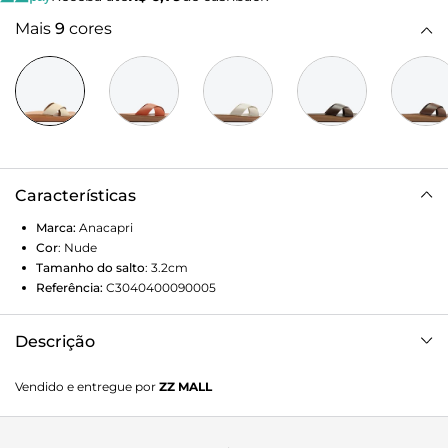
Mais
9
cores
Características
Marca:
Anacapri
Cor
:
Nude
Tamanho do salto
:
3.2cm
Referência:
C3040400090005
Descrição
Papete Gaia nude. Possui duas tiras largas cruzadas sobre o
Vendido e entregue por
ZZ MALL
cabedal. Solado marrom e palmilha anatômica com o
nome da marca. Deixa dedos e calcanhar à mostra.