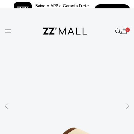
Baixe o APP e Garanta Frete 
BAIXAR
Grátis*
5.0
0