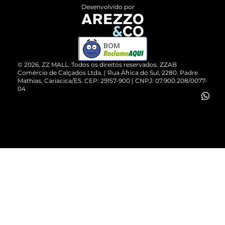
Entrega
ZZ Influ
Desenvolvido por
Devolução do Produto
ZZ MALL é confiável
Compre pelo WhatsApp
ZZPay
BOM
Cartão Presente
©
2026
, ZZ MALL. Todos os direitos reservados.
ZZAB
Comércio de Calçados Ltda. | Rua África do Sul, 2280. Padre
Mathias, Cariacica/ES. CEP: 29157-900 | CNPJ: 07.900.208/0077-
Vendas Corporativas
04