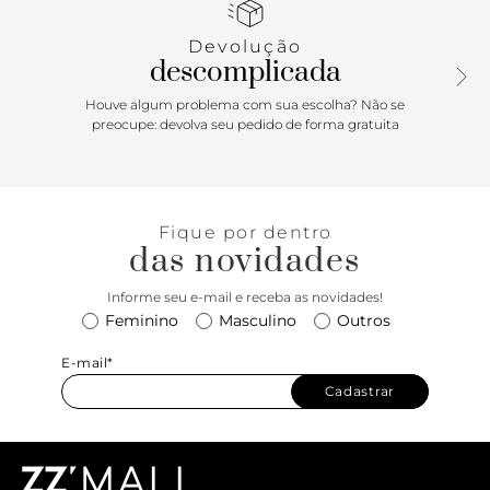
Porque Apostar: Em uma versão mais descontraída, a
papete Gaia chega transformando a peça mais esportiva
Devolução
em um ícone fashion! Modelo curinga que toda fashionista
descomplicada
ama, essa ANACAPRI traz estabilidade e conforto, deixando
o seu visual muito mais incrível. Aposte na combinação
Houve algum problema com sua escolha? Não se
com vestidos leves, saia midi ou peças em alfaiataria para
preocupe: devolva seu pedido de forma gratuita
um look despojado e a cara da estação. Amamos!
Fique por dentro
das novidades
Informe seu e-mail e receba as novidades!
Feminino
Masculino
Outros
E-mail*
Cadastrar