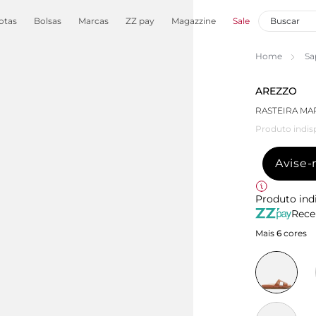
otas
Bolsas
Marcas
ZZ pay
Magazzine
Sale
Home
Sa
AREZZO
RASTEIRA M
Produto indis
Avise
Produto ind
Rece
Mais
6
cores