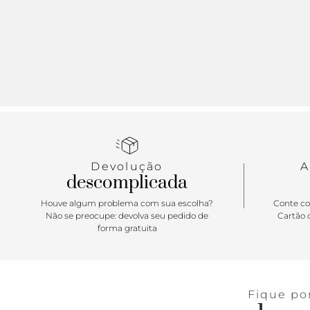
Devolução
A
descomplicada
Houve algum problema com sua escolha?
Conte co
Não se preocupe: devolva seu pedido de
Cartão d
forma gratuita
Fique po