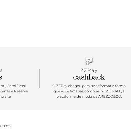
s
ZZPay
s
cashback
ri, Carol Bassi,
O ZZPay chegou para transformar a forma
icenza e Reserva
que você faz suas compras no ZZ MALL, a
o site
plataforma de moda da AREZZO&CO.
utros