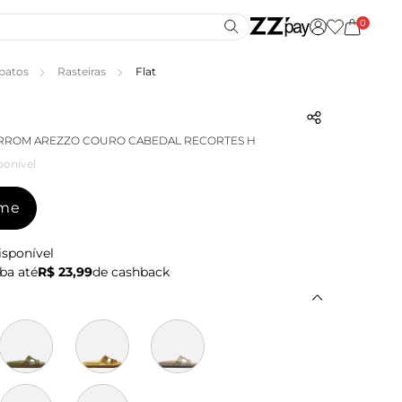
0
patos
Rasteiras
Flat
ARROM AREZZO COURO CABEDAL RECORTES H
ponível
-me
isponível
ba até
R$ 23,99
de cashback