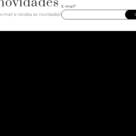
novidades
E-mail*
e-mail e receba as novidades!