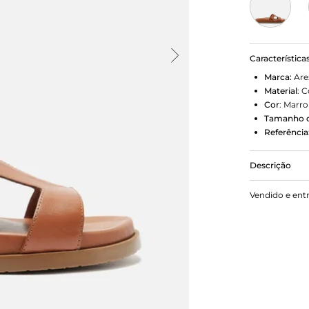
Característica
Marca:
Are
Material
:
C
Cor
:
Marr
Tamanho d
Referência
Descrição
Sandália pa
Vendido e ent
rasteiro, p
da marca. P
redondo. Tra
pesponto po