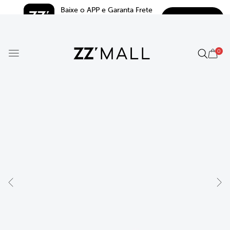
Baixe o APP e Garanta Frete 
BAIXAR
Grátis*
5.0
0