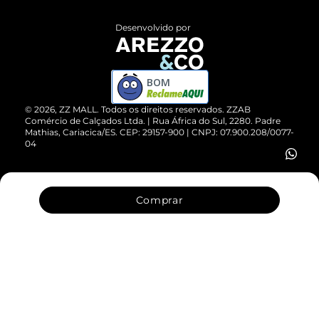
Políticas de Privacidade
Entrega
ZZ Influ
Desenvolvido por
Devolução do Produto
ZZ MALL é confiável
Compre pelo WhatsApp
ZZPay
BOM
Cartão Presente
©
2026
, ZZ MALL. Todos os direitos reservados.
ZZAB
Comércio de Calçados Ltda. | Rua África do Sul, 2280. Padre
Mathias, Cariacica/ES. CEP: 29157-900 | CNPJ: 07.900.208/0077-
Vendas Corporativas
04
Comprar