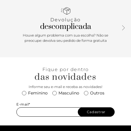
emborrachado, leve saltinho traseiro e biqueira
arredondada. Apresenta cabedal com tira mais larga e
vazada, com design de recortes geométricos imponentes
Devolução
sobre os dedos e peito de pé. Traz palmilha acolchoada de
descomplicada
mesmo tom da rasteirinha, com assinatura Anacapri.
Aberta, a rasteirinha exibe todo o pé. Porque Apostar: É
Houve algum problema com sua escolha? Não se
tempo de celebrar com um toque glam aos seus pés! A
preocupe: devolva seu pedido de forma gratuita
rasteirinha Anacapri é a escolha certa para encarar o Alto
Verão’26 no mood comfy com elegância. Minimalista,
confortável e fresh, o modelo traz um quê de bossa nas
produções de festas, encontros e celebrações. Para
Fique por dentro
presentear e ser presenteada nas festas de fim de ano. Você
das novidades
merece esse conforto!
Informe seu e-mail e receba as novidades!
Feminino
Masculino
Outros
E-mail*
Cadastrar