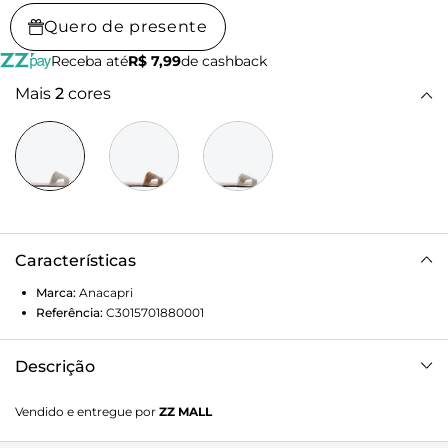
Quero de presente
Receba até
R$ 7,99
de cashback
Mais
2
cores
Características
Marca:
Anacapri
Referência:
C3015701880001
Descrição
Rasteira glam com recortes, na cor prateada. O modelo
Vendido e entregue por
ZZ MALL
apresenta cabedal em material similar ao couro, com
aplicação de manta suede glam. Com solado rasteiro