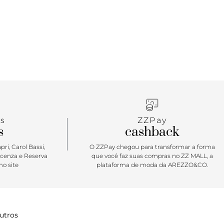
tira única mais larga: com design de recorte que
 do pé e detalhe imponente que separa os dedos. De
redondada, traz palmilha marrom, com assinatura
berta, o modelo deixa parte do pé à mostra. Porque
ibe essência tropical está em alta na temporada
rasteirinha vem trazer o frescor e o conforto para os
a proposta elegante. O detalhe da tira única
s dedos e deixando parte do pé à mostra é a cara da
ca de amiga: uma ótima opção para presentear nas
de fim de ano!
s
ZZPay
s
cashback
ri, Carol Bassi,
O ZZPay chegou para transformar a forma
icenza e Reserva
que você faz suas compras no ZZ MALL, a
o site
plataforma de moda da AREZZO&CO.
utros