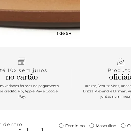
cabedal em 
cobre parte
biqueira ar
Anacapri. A
Apostar: A v
1 de 5
Anacapri. A 
seus pés num
separando o
estação. Di
celebrações 
té 10x sem juros
Produto
no cartão
oficiai
m variadas formas de pagamento:
Arezzo, Schutz, Vans, Anacap
e crédito, Pix, Apple Pay e Google
Brizza, Alexandre Birman, V
Pay.
juntas num mesm
r dentro
Feminino
Masculino
O