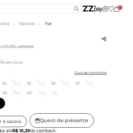
0
patos
Rasteiras
Flat
SA COURO LARANJA
,95 sem juros
Guia de tamanhos
34
34.5
35
35.5
36
36.5
37
37.5
39
39.5
40
40.5
41
Quero de presente
r à sacola
ba até
R$ 10,39
de cashback