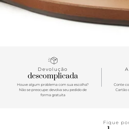
Devolução
A
descomplicada
Houve algum problema com sua escolha?
Conte co
Não se preocupe: devolva seu pedido de
Cartão d
forma gratuita
Fique po