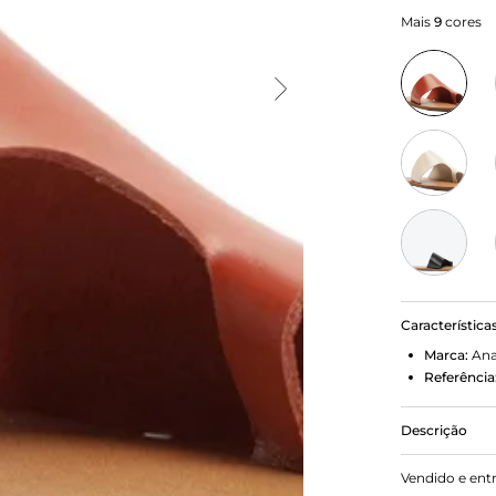
Mais
9
cores
Característica
Marca:
Ana
Referência
Descrição
Rasteira em 
Vendido e ent
rasteiro emb