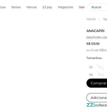
otas
Bolsas
Marcas
ZZ pay
Magazzine
Sale
Home
Sa
ANACAPRI
RASTEIRA LI
R$ 129,90
ou 2x de R$64
Tamanhos
33
33.5
38
38.5
Comprar
Adiciona
Rece