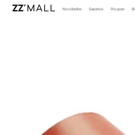
Novidades
Sapatos
Roupas
B