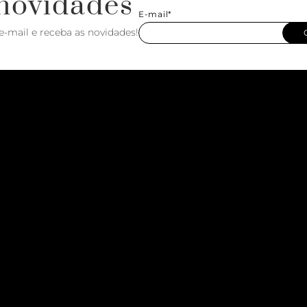
novidades
E-mail*
e-mail e receba as novidades!