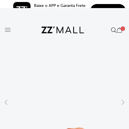
Baixe o APP e Garanta Frete 
BAIXAR
Grátis*
5.0
0