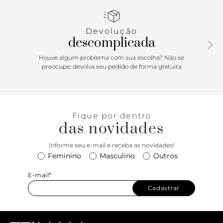
do pé, com inscrição Anacapri. Com palmilha marrom e
assinatura Anacapri. A rasteirinha deixa os dedos e o
calcanhar totalmente à mostra.
Devolução
descomplicada
Porque Apostar: Despojada e com toque esportivo, a
rasteira é super confortável e permite uma infinidade de
Houve algum problema com sua escolha? Não se
produções! Com calce fácil, o modelo traz a assinatura
preocupe: devolva seu pedido de forma gratuita
Anacapri bem grande nas fitas, dando um toque descolado
e trendy para o visual. Mood relax para curtir uma praia,
piscina ou aquele passeio ao ar livre, ativar! o/
Fique por dentro
das novidades
Informe seu e-mail e receba as novidades!
Feminino
Masculino
Outros
E-mail*
Cadastrar