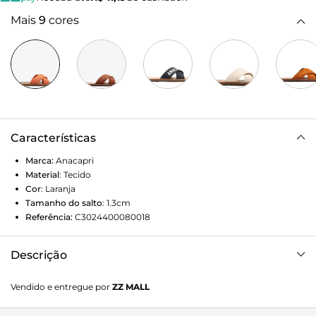
Mais
9
cores
Características
Marca:
Anacapri
Material
:
Tecido
Cor
:
Laranja
Tamanho do salto
:
1.3cm
Referência:
C3024400080018
Descrição
Rasteira Anacapri tiras cruzadas laranja. O modelo tem bico
Vendido e entregue por
ZZ MALL
quadrado e apresenta cabedal com duas tiras largas em fita
de gorgurão colorida, cruzadas sobre os dedos e no peito