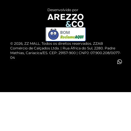
Entrega
ZZ Influ
Desenvolvido por
Devolução do Produto
ZZ MALL é confiável
Compre pelo WhatsApp
ZZPay
BOM
Cartão Presente
©
2026
, ZZ MALL. Todos os direitos reservados.
ZZAB
Comércio de Calçados Ltda. | Rua África do Sul, 2280. Padre
Mathias, Cariacica/ES. CEP: 29157-900 | CNPJ: 07.900.208/0077-
Vendas Corporativas
04