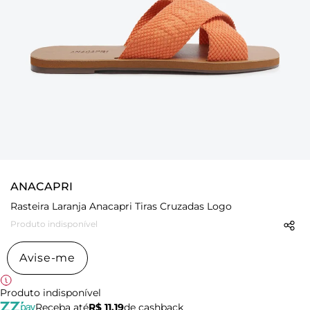
ANACAPRI
Rasteira Laranja Anacapri Tiras Cruzadas Logo
Produto indisponível
Avise-me
Produto indisponível
Receba até
R$ 11,19
de cashback