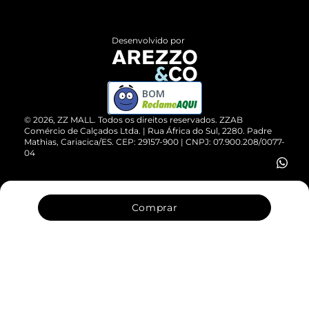
Central de Atendimento
Políticas de Privacidade
Entrega
ZZ Influ
Desenvolvido por
Devolução do Produto
ZZ MALL é confiável
Compre pelo WhatsApp
ZZPay
BOM
Cartão Presente
©
2026
, ZZ MALL. Todos os direitos reservados.
ZZAB
Comércio de Calçados Ltda. | Rua África do Sul, 2280. Padre
Mathias, Cariacica/ES. CEP: 29157-900 | CNPJ: 07.900.208/0077-
Vendas Corporativas
04
Comprar