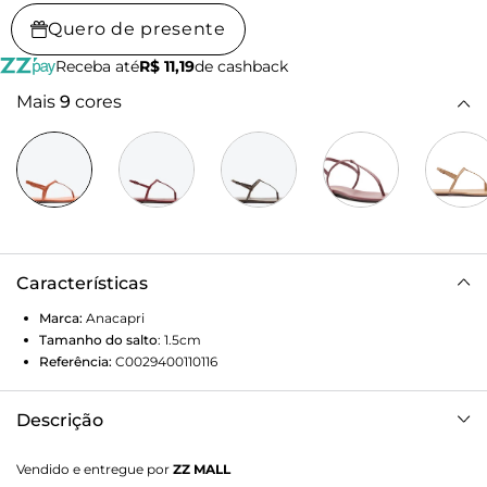
Quero de presente
Receba até
R$ 11,19
de cashback
Mais
9
cores
Características
Marca:
Anacapri
Tamanho do salto
:
1.5cm
Referência:
C0029400110116
Descrição
Rasteira laranja minimalista possui uma tira única que
Vendido e entregue por
ZZ MALL
divide os dedos e segue até a pala pelo peito de pé. Na pala