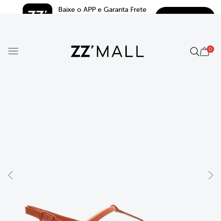
Baixe o APP e Garanta Frete 
BAIXAR
Grátis*
5.0
0