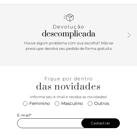
se une com mais outras duas tiras que abraçam o tornozelo
com fecho em fivela. Palmilha da mesma cor com o nome
da marca. Deixa dedos, laterais e calcanhar à mostra.
Devolução
Porque Apostar
descomplicada
Uma flat ANACAPRI básica nunca é demais né? Essa com
Houve algum problema com sua escolha? Não se
mood de outono vem com cores incríveis que vão te deixar
preocupe: devolva seu pedido de forma gratuita
na dúvida na hora de escolher qual levar pra casa!
Fresquinha e mega versátil, essa flat vai ser sua escolha
número um na hora de compor um look leve e
descomplicado. Aposte!
Fique por dentro
das novidades
Informe seu e-mail e receba as novidades!
Feminino
Masculino
Outros
E-mail*
Cadastrar