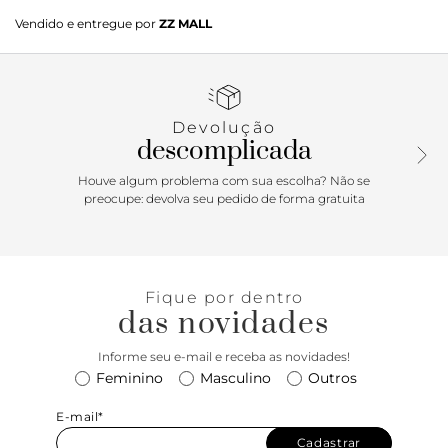
Rasteira dourada. O modelo tem bico redondo e solado flat.
Vendido e entregue por
ZZ MALL
Traz tiras entrelaçadas sob o peito do pé e os dedos, com
aplicação de strass e pedrarias. Aberta, a sandália exibe todo
o pé.
Devolução
descomplicada
Houve algum problema com sua escolha? Não se
preocupe: devolva seu pedido de forma gratuita
Fique por dentro
das novidades
Informe seu e-mail e receba as novidades!
Feminino
Masculino
Outros
E-mail*
Cadastrar