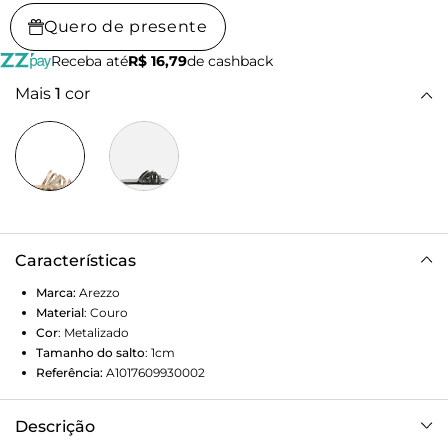
Quero de presente
Receba até
R$ 16,79
de cashback
Mais
1
cor
Características
Marca:
Arezzo
Material
:
Couro
Cor
:
Metalizado
Tamanho do salto
:
1cm
Referência:
A1017609930002
Descrição