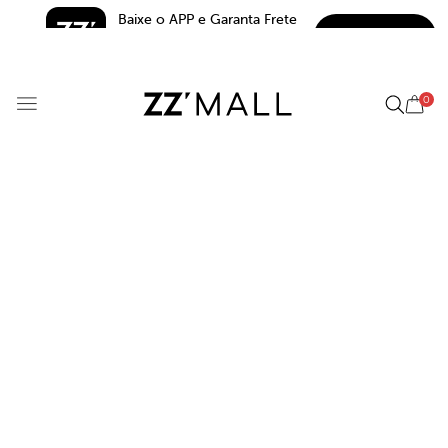
Baixe o APP e Garanta Frete 
BAIXAR
Grátis*
5.0
0