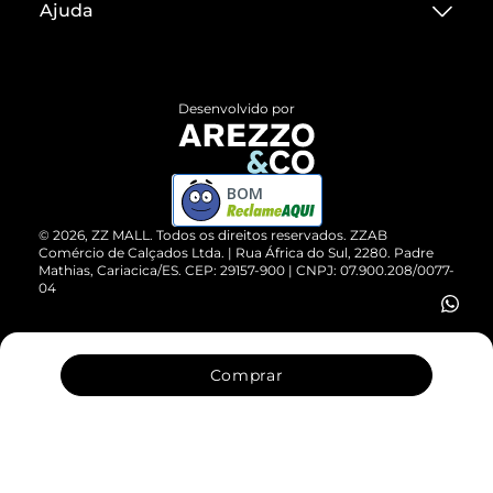
Ajuda
Termos de Uso
Central de Atendimento
Políticas de Privacidade
Entrega
ZZ Influ
Desenvolvido por
Devolução do Produto
ZZ MALL é confiável
Compre pelo WhatsApp
ZZPay
BOM
Cartão Presente
©
2026
, ZZ MALL. Todos os direitos reservados.
ZZAB
Comércio de Calçados Ltda. | Rua África do Sul, 2280. Padre
Mathias, Cariacica/ES. CEP: 29157-900 | CNPJ: 07.900.208/0077-
Vendas Corporativas
04
Comprar