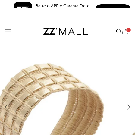
Baixe o APP e Garanta Frete 
BAIXAR
Grátis*
5.0
0