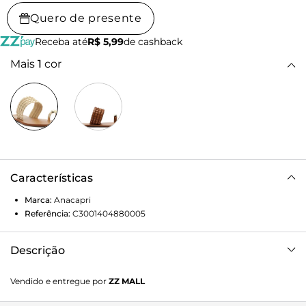
Quero de presente
Receba até
R$ 5,99
de cashback
Mais
1
cor
Características
Marca:
Anacapri
Referência:
C3001404880005
Descrição
Rasteira de tiras trançadas, com detalhe em adorno
Vendido e entregue por
ZZ MALL
metálico, na cor dourada. De material similar ao couro e
biqueira arredondada, possui solado emborrachado, com