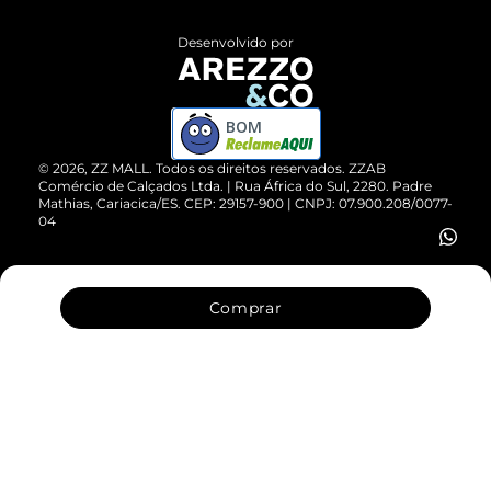
Políticas de Privacidade
Entrega
ZZ Influ
Desenvolvido por
Devolução do Produto
ZZ MALL é confiável
Compre pelo WhatsApp
ZZPay
BOM
Cartão Presente
©
2026
, ZZ MALL. Todos os direitos reservados.
ZZAB
Comércio de Calçados Ltda. | Rua África do Sul, 2280. Padre
Mathias, Cariacica/ES. CEP: 29157-900 | CNPJ: 07.900.208/0077-
Vendas Corporativas
04
Comprar