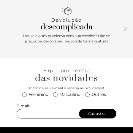
leve saltinho traseiro. O modelo traz cabedal com tiras
trançadas: uma tira sobre o dedão e outra mais larga tripla,
sobre o peito de pé, com aplicação de adorno metálico
Devolução
imponente na tira sobre o dedão. Traz palmilha marrom,
descomplicada
com assinatura Anacapri. Aberta, deixa os dedos e o
calcanhar totalmente à mostra. Porque Apostar: O mood
Houve algum problema com sua escolha? Não se
Essência Costeira veio com tudo para a temporada de Alto
preocupe: devolva seu pedido de forma gratuita
Verão’26 Anacapri! A rasteirinha com tiras trançadas e
aplicação de maxi adorno imponente no cabedal, vai elevar
todas as suas produções. Esse modelinho com calce easy é
per-fei-to e proporciona conforto absoluto para os pés,
Fique por dentro
deixando o visual incrível e chic.
das novidades
Informe seu e-mail e receba as novidades!
Feminino
Masculino
Outros
E-mail*
Cadastrar