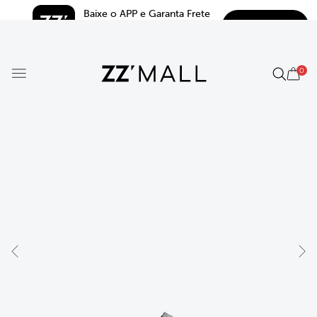
Baixe o APP e Garanta Frete 
BAIXAR
Grátis*
5.0
0