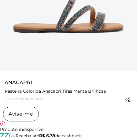
ANACAPRI
Rasteira Colorida Anacapri Tiras Manta Brilhosa
Produto indisponível
Avise-me
Produto indisponível
Receba até
R$ 6,39
de cashback