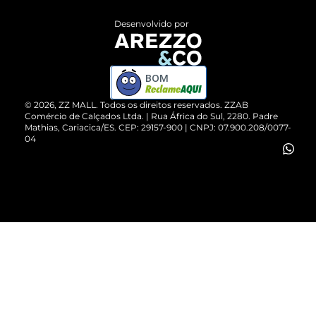
Entrega
ZZ Influ
Desenvolvido por
Devolução do Produto
ZZ MALL é confiável
Compre pelo WhatsApp
ZZPay
BOM
Cartão Presente
©
2026
, ZZ MALL. Todos os direitos reservados.
ZZAB
Comércio de Calçados Ltda. | Rua África do Sul, 2280. Padre
Mathias, Cariacica/ES. CEP: 29157-900 | CNPJ: 07.900.208/0077-
Vendas Corporativas
04