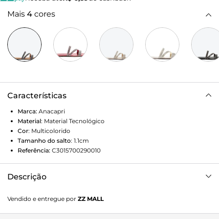
Mais
4
cores
Características
Marca:
Anacapri
Material
:
Material Tecnológico
Cor
:
Multicolorido
Tamanho do salto
:
1.1cm
Referência:
C3015700290010
Descrição
Rasteira com três tiras revestidas de manta brilhosa no
Vendido e entregue por
ZZ MALL
cabedal. Uma tira reta na gáspea, outra que divide o dedo e
segue para a lateral e outra na pala. Deixa os dedos e