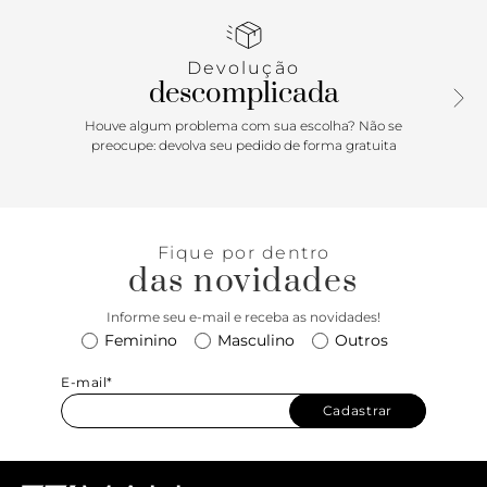
calcanhar à mostra.
Porque Apostar: Muito brilho! O formato das tiras que
Devolução
desenham os pés junto com a manta brilhosa, deixam a
descomplicada
rasteira ANACAPRI com um ar glam super chique. Conforto
e frescor com uma roupagem mais fancy para espalhar
Houve algum problema com sua escolha? Não se
muito brilho por onde andar. Aposte!
preocupe: devolva seu pedido de forma gratuita
Fique por dentro
das novidades
Informe seu e-mail e receba as novidades!
Feminino
Masculino
Outros
E-mail*
Cadastrar