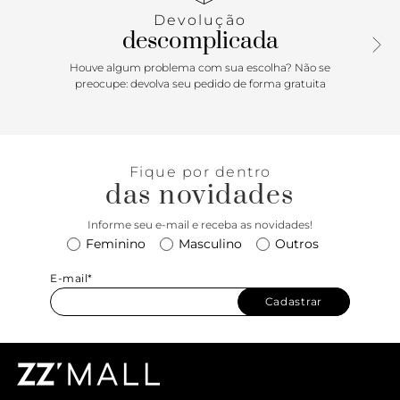
ao couro, com design de recortes em H e aplicação de tira
Devolução
sobreposta com bridão metálico imponente sobre a
descomplicada
gáspea. Aberta, de biqueira quadrada, traz palmilha comfy
marrom, com aplicação de etiqueta tecida, com assinatura
Houve algum problema com sua escolha? Não se
Anacapri. O modelo deixa os dedos e calcanhar totalmente
preocupe: devolva seu pedido de forma gratuita
à mostra. Porque Apostar: Uma rasteirinha Anacapri nos
pés é sempre a escolha certa! Para encarar os dias quentes
da estação com estilo, o modelinho vem para a temporada
Verão’26 com um toque minimalista, confortável e fresh: o
Fique por dentro
detalhe de recortes nas tiras e aplicação do tradicional
das novidades
bridão com inspiração nos mocassins, traz um quê de
bossa nas produções. Protagonista que chama?
Informe seu e-mail e receba as novidades!
Feminino
Masculino
Outros
E-mail*
Cadastrar