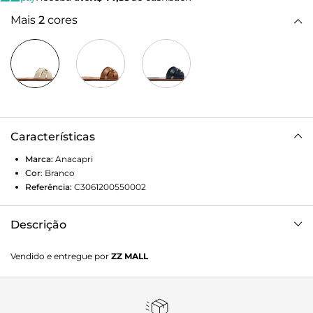
Mais
2
cores
Características
Marca:
Anacapri
Cor
:
Branco
Referência:
C3061200550002
Descrição
Rasteira de tiras em H, com detalhe de recortes e bridão
Vendido e entregue por
ZZ MALL
metálico, na cor branca. O modelo possui solado
emborrachado, com leve saltinho traseiro. A rasteirinha,
que lembra um slider, apresenta cabedal em tiras
geométricas vazadas: duas tiras largas em material similar