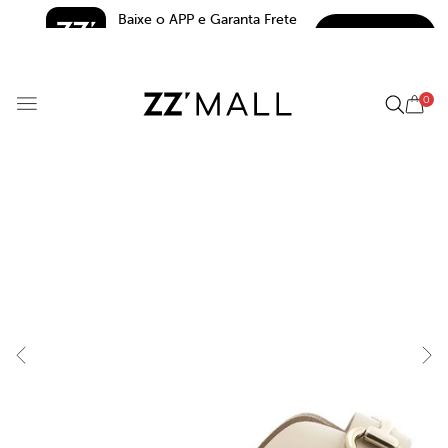
Baixe o APP e Garanta Frete 
BAIXAR
Grátis*
5.0
0