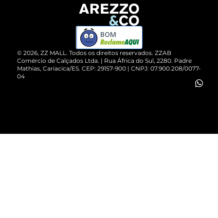
Devolução do Produto
ZZ MALL é confiável
Compre pelo WhatsApp
ZZPay
BOM
Cartão Presente
©
2026
, ZZ MALL. Todos os direitos reservados.
ZZAB
Comércio de Calçados Ltda. | Rua África do Sul, 2280. Padre
Mathias, Cariacica/ES. CEP: 29157-900 | CNPJ: 07.900.208/0077-
Vendas Corporativas
04