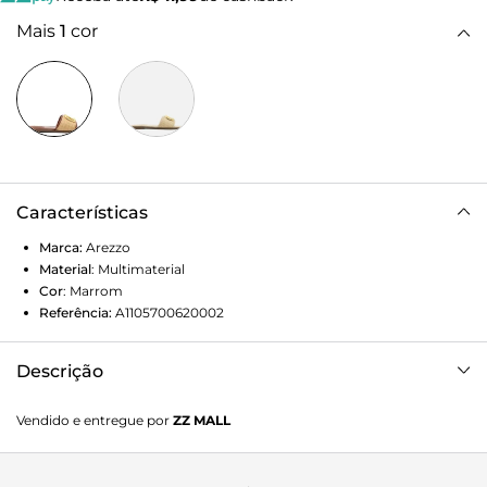
Mais
1
cor
Características
Marca:
Arezzo
Material
:
Multimaterial
Cor
:
Marrom
Referência:
A1105700620002
Descrição
Sandália marrom em palha natural. O modelo tem salto
Vendido e entregue por
ZZ MALL
rasteiro e bico redondo. Traz tira larga sobre os dedos em
palha tramada com contorno marrom e aplicação de peça
metálica dourada exclusiva Arezzo Speciale, com banho em