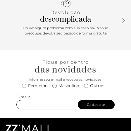
ouro 18K e formato de monograma A. Aberta, tem palmilha
acolchoada marrom e tag com nome da marca.
Devolução
descomplicada
Houve algum problema com sua escolha? Não se
preocupe: devolva seu pedido de forma gratuita
Fique por dentro
das novidades
Informe seu e-mail e receba as novidades!
Feminino
Masculino
Outros
E-mail*
Cadastrar