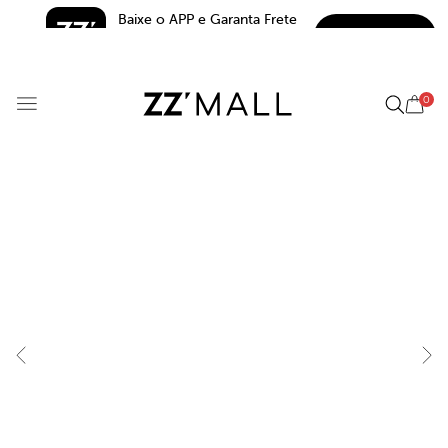
Baixe o APP e Garanta Frete 
BAIXAR
Grátis*
5.0
0