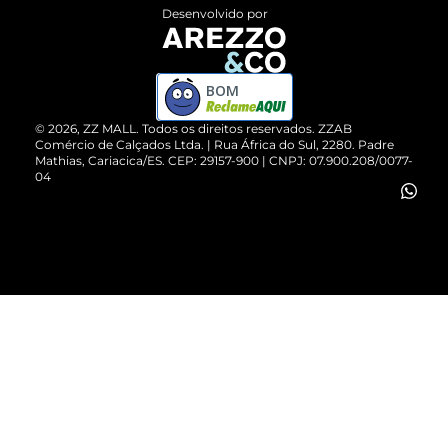
Entrega
ZZ Influ
Desenvolvido por
Devolução do Produto
ZZ MALL é confiável
Compre pelo WhatsApp
ZZPay
BOM
Cartão Presente
©
2026
, ZZ MALL. Todos os direitos reservados.
ZZAB
Comércio de Calçados Ltda. | Rua África do Sul, 2280. Padre
Mathias, Cariacica/ES. CEP: 29157-900 | CNPJ: 07.900.208/0077-
Vendas Corporativas
04