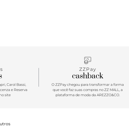
s
ZZPay
s
cashback
ri, Carol Bassi,
O ZZPay chegou para transformar a forma
icenza e Reserva
que você faz suas compras no ZZ MALL, a
o site
plataforma de moda da AREZZO&CO.
utros