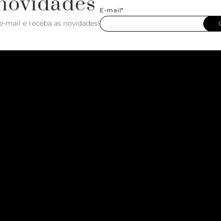
novidades
E-mail*
e-mail e receba as novidades!