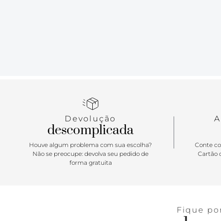
Devolução
A
descomplicada
Houve algum problema com sua escolha?
Conte co
Não se preocupe: devolva seu pedido de
Cartão d
forma gratuita
Fique po