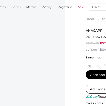
otas
Bolsas
Marcas
ZZ pay
Magazzine
Sale
Home
Sa
ANACAPRI
RASTEIRA AM
R$ 124,90
R$5
ou 1x de R$59
Tamanhos
33
34
Comprar
Adiciona
Rece
Mais
2
cores