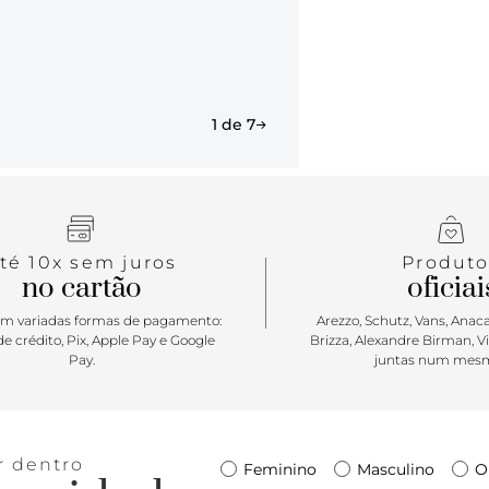
1 de 7
té 10x sem juros
Produto
no cartão
oficiai
m variadas formas de pagamento:
Arezzo, Schutz, Vans, Anacap
e crédito, Pix, Apple Pay e Google
Brizza, Alexandre Birman, V
Pay.
juntas num mesm
r dentro
Feminino
Masculino
O