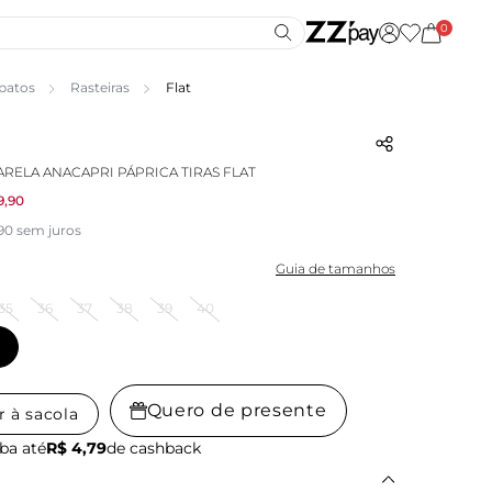
0
patos
Rasteiras
Flat
ARELA ANACAPRI PÁPRICA TIRAS FLAT
9,90
,90 sem juros
Guia de tamanhos
35
36
37
38
39
40
Quero de presente
r à sacola
ba até
R$ 4,79
de cashback