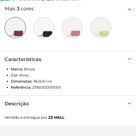
Mais
3
cores
Características
Marca:
Brizza
Cor
:
Roxo
Dimensões:
18x3x11
cm
Referência:
Z1950100010001
Descrição
Pouch roxa em PVC fosco. O acessório tem formato
Vendido e entregue por
ZZ MALL
quadrado e compacto e capas texturizadas ZZ, além de
faixa lisa com nome da marca na capa frontal. Traz fecho
superior em zíper e puxador emborrachado com inscrição