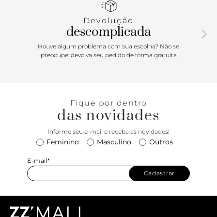
em alto-relevo do nome da marca. Com alça de mão
lateral.
Devolução
descomplicada
Houve algum problema com sua escolha? Não se
preocupe: devolva seu pedido de forma gratuita
Fique por dentro
das novidades
Informe seu e-mail e receba as novidades!
Feminino
Masculino
Outros
E-mail*
Cadastrar