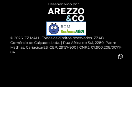
Entrega
ZZ Influ
Desenvolvido por
Devolução do Produto
ZZ MALL é confiável
Compre pelo WhatsApp
ZZPay
BOM
Cartão Presente
©
2026
, ZZ MALL. Todos os direitos reservados.
ZZAB
Comércio de Calçados Ltda. | Rua África do Sul, 2280. Padre
Mathias, Cariacica/ES. CEP: 29157-900 | CNPJ: 07.900.208/0077-
Vendas Corporativas
04