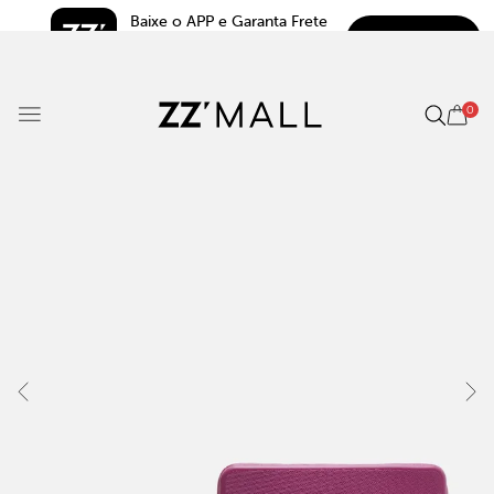
Baixe o APP e Garanta Frete 
BAIXAR
Grátis*
5.0
0