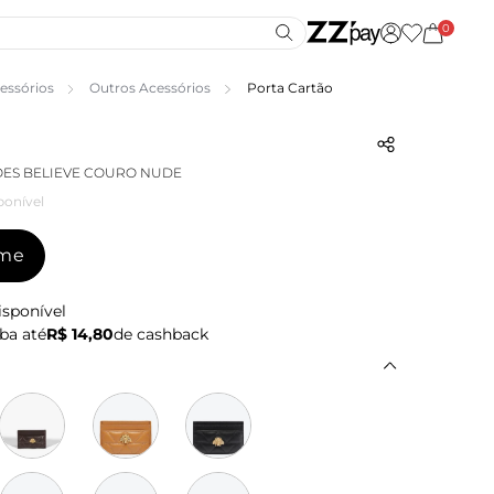
0
essórios
Outros Acessórios
Porta Cartão
ÕES BELIEVE COURO NUDE
ponível
-me
isponível
ba até
R$ 14,80
de cashback