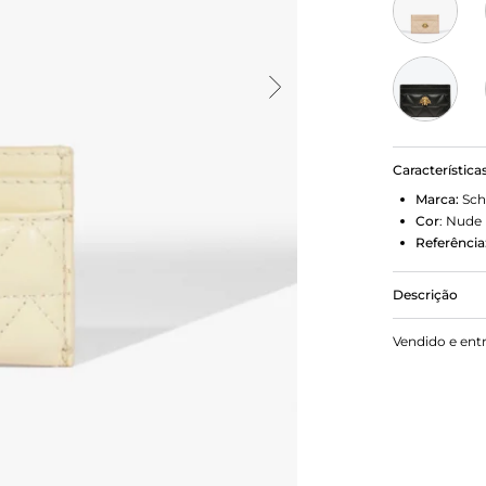
Característica
Marca:
Sch
Cor
:
Nude
Referência
Descrição
Mantenha se
Vendido e ent
Este porta-
funcionalida
levado em q
esteja semp