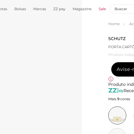
otas
Bolsas
Marcas
ZZ pay
Magazzine
Sale
Home
Ac
SCHUTZ
PORTA CART
Produto indis
Avise
Produto ind
Rece
Mais
9
cores