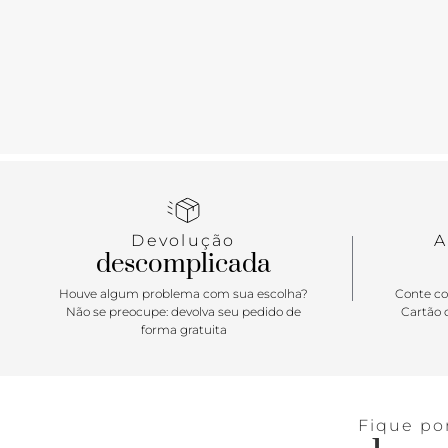
Devolução
A
descomplicada
Houve algum problema com sua escolha?
Conte co
Não se preocupe: devolva seu pedido de
Cartão d
forma gratuita
Fique po