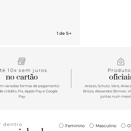
1 de 5
té 10x sem juros
Produto
no cartão
oficiai
m variadas formas de pagamento:
Arezzo, Schutz, Vans, Anacap
e crédito, Pix, Apple Pay e Google
Brizza, Alexandre Birman, V
Pay.
juntas num mesm
r dentro
Feminino
Masculino
O