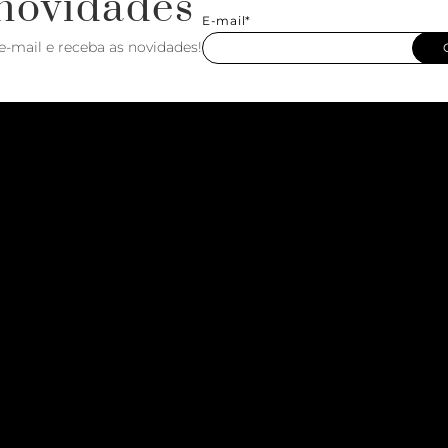
novidades
E-mail*
e-mail e receba as novidades!