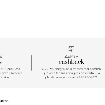
s
ZZPay
s
cashback
ri, Carol Bassi,
O ZZPay chegou para transformar a forma
icenza e Reserva
que você faz suas compras no ZZ MALL, a
o site
plataforma de moda da AREZZO&CO.
utros