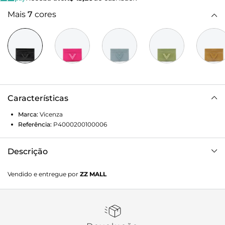
Mais
7
cores
Características
Marca:
Vicenza
Referência:
P4000200100006
Descrição
Porta-cartão Viz preto em couro. Com design compacto e
Vendido e entregue por
ZZ MALL
funcional, é o acessório ideal para quem valoriza
praticidade e elegância no dia a dia. O detalhe frontal traz o
charme característico da Vicenza, adicionando um toque
de sofisticação ao modelo. Leve, perfeito para carregar
cartões e pequenos documentos com estilo seja na bolsa,