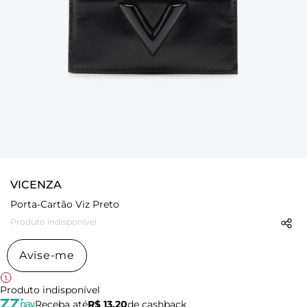
VICENZA
Porta-Cartão Viz Preto
Produto indisponível
Avise-me
Produto indisponível
Receba até
R$ 13,20
de cashback