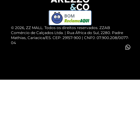
Devolução do Produto
ZZ MALL é confiável
Compre pelo WhatsApp
ZZPay
BOM
Cartão Presente
©
2026
, ZZ MALL. Todos os direitos reservados.
ZZAB
Comércio de Calçados Ltda. | Rua África do Sul, 2280. Padre
Mathias, Cariacica/ES. CEP: 29157-900 | CNPJ: 07.900.208/0077-
Vendas Corporativas
04