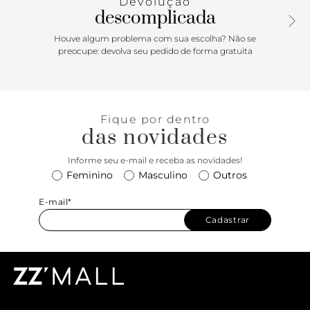
Devolução
na mão ou em viagens.
descomplicada
Houve algum problema com sua escolha? Não se
preocupe: devolva seu pedido de forma gratuita
Fique por dentro
das novidades
Informe seu e-mail e receba as novidades!
Feminino
Masculino
Outros
E-mail*
Cadastrar