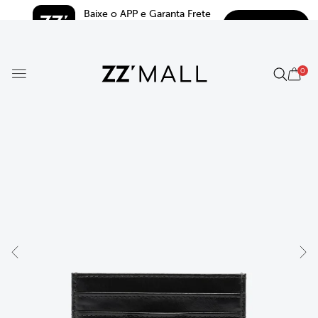
Baixe o APP e Garanta Frete 
BAIXAR
Grátis*
5.0
0