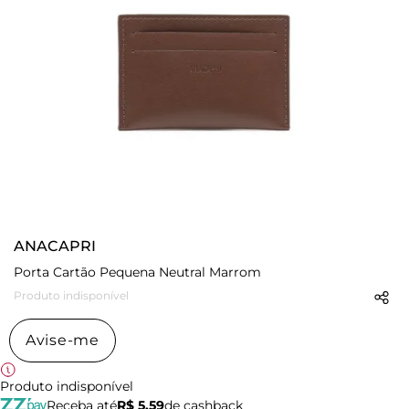
ANACAPRI
Porta Cartão Pequena Neutral Marrom
Produto indisponível
Avise-me
Produto indisponível
Receba até
R$ 5,59
de cashback