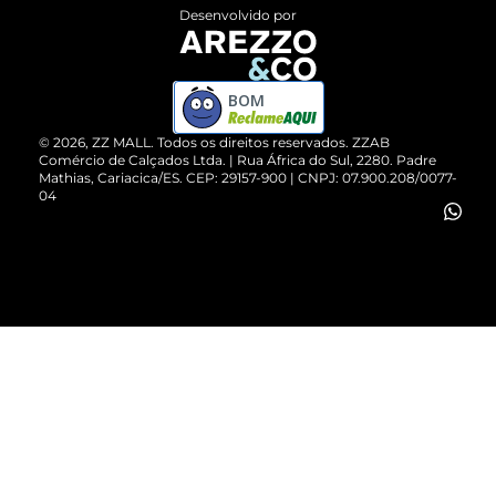
Entrega
ZZ Influ
Desenvolvido por
Devolução do Produto
ZZ MALL é confiável
Compre pelo WhatsApp
ZZPay
BOM
Cartão Presente
©
2026
, ZZ MALL. Todos os direitos reservados.
ZZAB
Comércio de Calçados Ltda. | Rua África do Sul, 2280. Padre
Mathias, Cariacica/ES. CEP: 29157-900 | CNPJ: 07.900.208/0077-
Vendas Corporativas
04