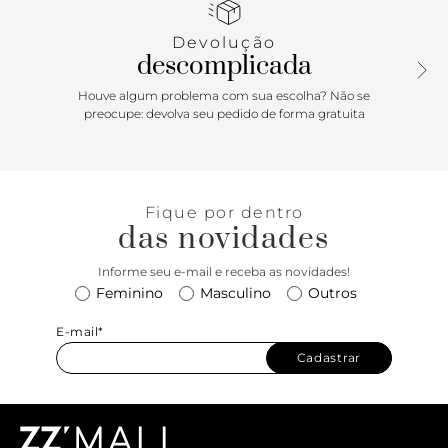
abas para acomodar cartões, dinheiro e documentos, na
parte frontal. Já na parte de trás, o modelo possui uma
Devolução
divisória a mais. Traz assinatura Anacapri em carimbo
descomplicada
metálico, centralizada na capa frontal. Porque Apostar:
Desperte o lado leve da vida! Para carregar o essencial e o
Houve algum problema com sua escolha? Não se
que realmente importa com você, o porta-cartão Neutral é
preocupe: devolva seu pedido de forma gratuita
o acessório que tem o nosso coração, por toda a
praticidade em acomodar cartões e documentos
indispensáveis! O acessório é comfy, estiloso e vem para a
temporada Resort’26 Anacapri com divisórias tanto na
Fique por dentro
parte frontal, como na parte traseira da peça, facilitando
das novidades
ainda mais sua rotina.
Informe seu e-mail e receba as novidades!
Feminino
Masculino
Outros
E-mail*
Cadastrar