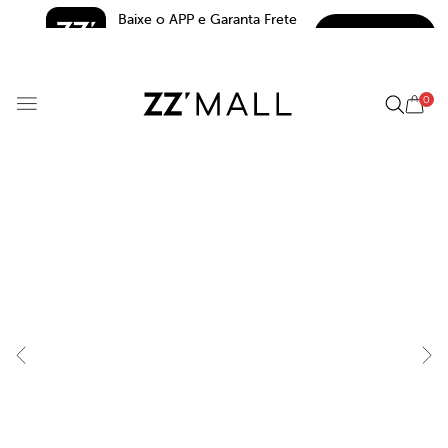
Baixe o APP e Garanta Frete 
BAIXAR
Grátis*
5.0
0