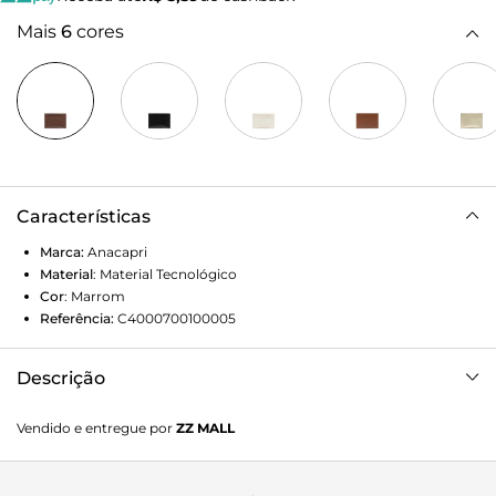
Mais
6
cores
Características
Marca:
Anacapri
Material
:
Material Tecnológico
Cor
:
Marrom
Referência:
C4000700100005
Descrição
Porta-cartão Neutral pequeno, na cor marrom. De material
Vendido e entregue por
ZZ MALL
similar ao couro, o acessório vem para a temporada no
shape quadrado e no tamanho P. Possui acabamento em
costura ornamental no contorno da peça e vem com três