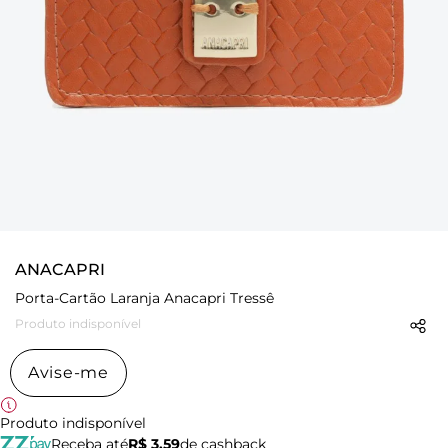
ANACAPRI
Porta-Cartão Laranja Anacapri Tressê
Produto indisponível
Avise-me
Produto indisponível
Receba até
R$ 3,59
de cashback