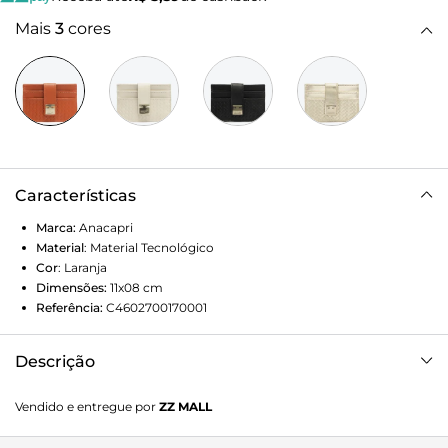
Mais
3
cores
Características
Marca:
Anacapri
Material
:
Material Tecnológico
Cor
:
Laranja
Dimensões:
11x08
cm
Referência:
C4602700170001
Descrição
O porta-cartões Anacapri de tamanho pequeno laranja é
Vendido e entregue por
ZZ MALL
quadrado e feito em material similar ao couro, com
aplicação de enfeite metalizado e detalhe de gravação em