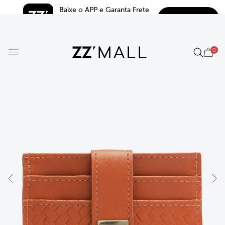
Baixe o APP e Garanta Frete 
BAIXAR
Grátis*
5.0
0