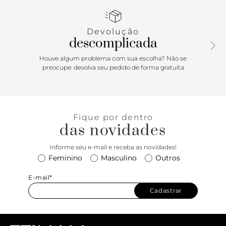
tressê.
Porque Apostar: Indispensável para o dia a dia, o porta-
Devolução
cartões comporta tudo que você mais precisa ter à mão:
descomplicada
cartões, dinheiro, documentos, etc. Com detalhe charmoso
do tressê, é garantia de praticidade e versatilidade.
Houve algum problema com sua escolha? Não se
preocupe: devolva seu pedido de forma gratuita
Fique por dentro
das novidades
Informe seu e-mail e receba as novidades!
Feminino
Masculino
Outros
E-mail*
Cadastrar