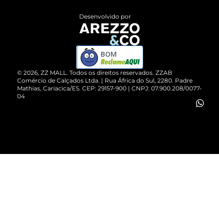
Entrega
ZZ Influ
Desenvolvido por
Devolução do Produto
ZZ MALL é confiável
Compre pelo WhatsApp
ZZPay
BOM
Cartão Presente
©
2026
, ZZ MALL. Todos os direitos reservados.
ZZAB
Comércio de Calçados Ltda. | Rua África do Sul, 2280. Padre
Mathias, Cariacica/ES. CEP: 29157-900 | CNPJ: 07.900.208/0077-
Vendas Corporativas
04