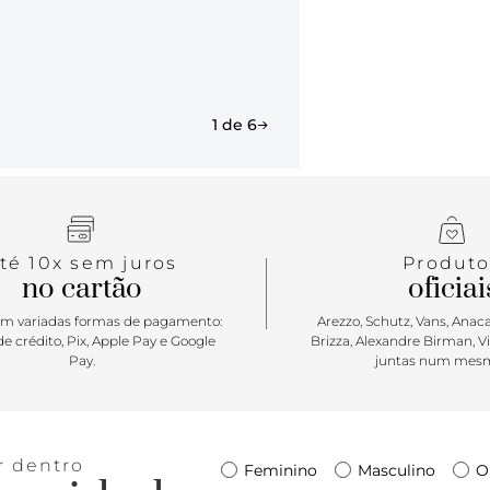
1 de 6
té 10x sem juros
Produto
no cartão
oficiai
m variadas formas de pagamento:
Arezzo, Schutz, Vans, Anacap
e crédito, Pix, Apple Pay e Google
Brizza, Alexandre Birman, V
Pay.
juntas num mesm
r dentro
Feminino
Masculino
O