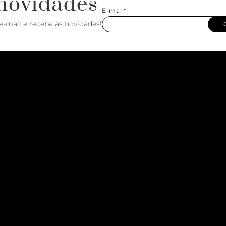
novidades
E-mail*
e-mail e receba as novidades!