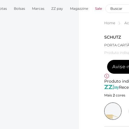
otas
Bolsas
Marcas
ZZ pay
Magazzine
Sale
Home
Ac
SCHUTZ
PORTA CARTÃ
Produto indis
Avise
Produto ind
Rece
Mais
2
cores