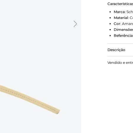
Característica
Marca:
Sch
Material
:
C
Cor
:
Amar
Dimensões
Referência
Descrição
Leve todo o 
Vendido e ent
em couro e 
lo na bolsa!