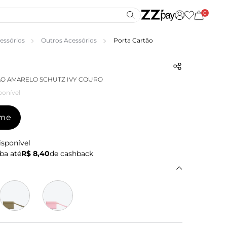
0
essórios
Outros Acessórios
Porta Cartão
O AMARELO SCHUTZ IVY COURO
ponível
-me
isponível
ba até
R$ 8,40
de cashback