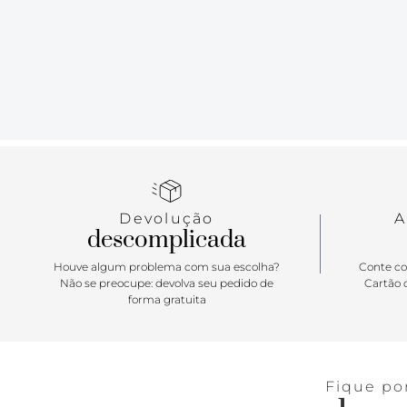
Devolução
A
descomplicada
Houve algum problema com sua escolha?
Conte co
Não se preocupe: devolva seu pedido de
Cartão d
forma gratuita
Fique po