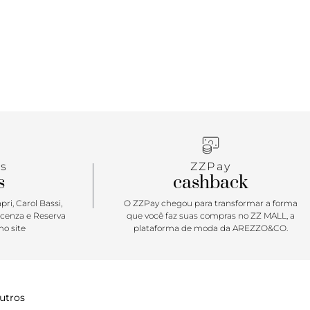
s
ZZPay
s
cashback
ri, Carol Bassi,
O ZZPay chegou para transformar a forma
icenza e Reserva
que você faz suas compras no ZZ MALL, a
o site
plataforma de moda da AREZZO&CO.
utros