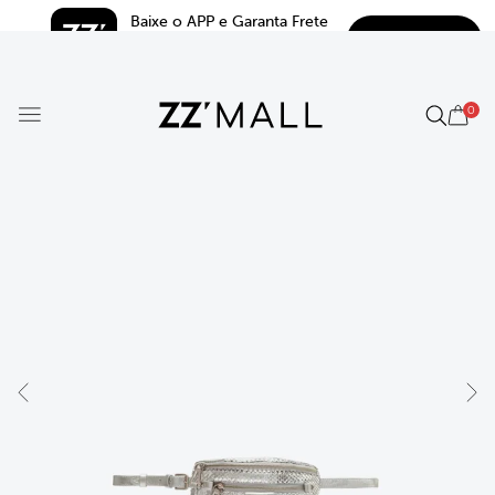
Baixe o APP e Garanta Frete 
BAIXAR
Grátis*
5.0
0