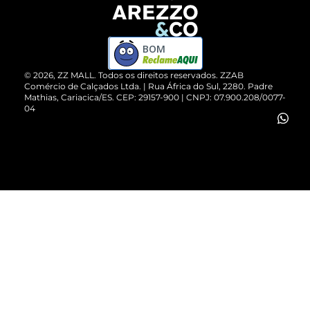
Devolução do Produto
ZZ MALL é confiável
Compre pelo WhatsApp
ZZPay
BOM
Cartão Presente
©
2026
, ZZ MALL. Todos os direitos reservados.
ZZAB
Comércio de Calçados Ltda. | Rua África do Sul, 2280. Padre
Mathias, Cariacica/ES. CEP: 29157-900 | CNPJ: 07.900.208/0077-
Vendas Corporativas
04