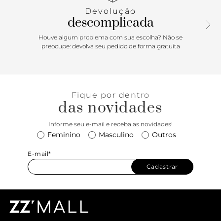
Devolução
descomplicada
Houve algum problema com sua escolha? Não se
preocupe: devolva seu pedido de forma gratuita
Fique por dentro
das novidades
Informe seu e-mail e receba as novidades!
Feminino
Masculino
Outros
E-mail*
Cadastrar