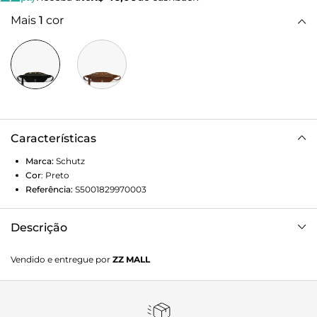
Mais
1
cor
Características
Marca:
Schutz
Cor
:
Preto
Referência:
S5001829970003
Descrição
Diga adeus às bolsas volumosas e abrace a praticidade com
Vendido e entregue por
ZZ MALL
um toque de estilo boho. Perfeita para quem busca
funcionalidade sem abrir mão da originalidade, esta
pochete é o acessório ideal para complementar seus looks
com charme e atitude.