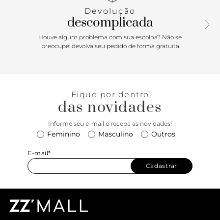
Devolução
descomplicada
Houve algum problema com sua escolha? Não se
preocupe: devolva seu pedido de forma gratuita
Fique por dentro
das novidades
Informe seu e-mail e receba as novidades!
Feminino
Masculino
Outros
E-mail*
Cadastrar