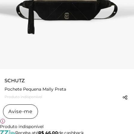
SCHUTZ
Pochete Pequena Mally Preta
Produto indisponível
Avise-me
Produto indisponível
Receba até
R$ 46,00
de cashback