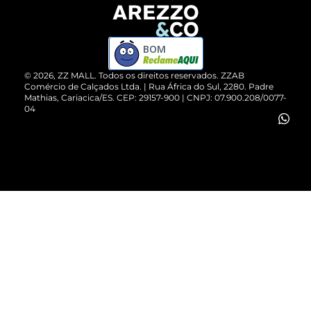
Devolução do Produto
ZZ MALL é confiável
Compre pelo WhatsApp
ZZPay
BOM
Cartão Presente
©
2026
, ZZ MALL. Todos os direitos reservados.
ZZAB
Comércio de Calçados Ltda. | Rua África do Sul, 2280. Padre
Mathias, Cariacica/ES. CEP: 29157-900 | CNPJ: 07.900.208/0077-
Vendas Corporativas
04