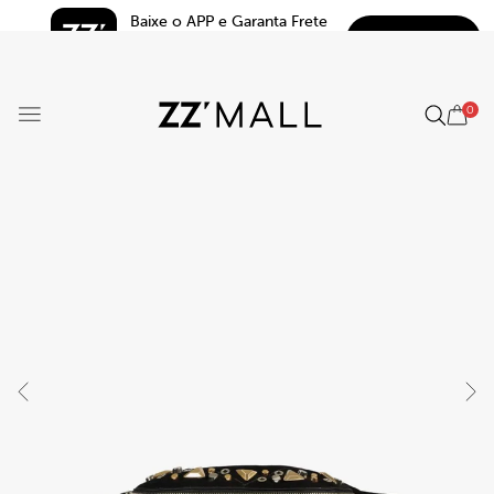
Baixe o APP e Garanta Frete 
BAIXAR
Grátis*
5.0
0