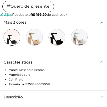
Quero de presente
Receba até
R$ 199,20
de cashback
Mais
3
cores
Características
Marca:
Alexandre Birman
Material
:
Couro
Cor
:
Preto
Referência:
B3588400050017
Descrição
Pepitta Birman 120 Black