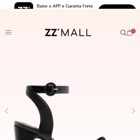
Baixe o APP e Garanta Frete 
BAIXAR
Grátis*
5.0
0