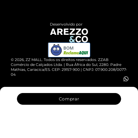
Termos de Uso
Central de Atendimento
Políticas de Privacidade
Entrega
ZZ Influ
Desenvolvido por
Devolução do Produto
ZZ MALL é confiável
Compre pelo WhatsApp
ZZPay
BOM
Cartão Presente
©
2026
, ZZ MALL. Todos os direitos reservados.
ZZAB
Comércio de Calçados Ltda. | Rua África do Sul, 2280. Padre
Mathias, Cariacica/ES. CEP: 29157-900 | CNPJ: 07.900.208/0077-
Vendas Corporativas
04
Comprar