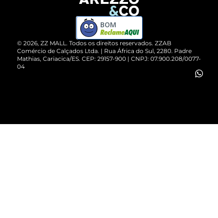
Devolução do Produto
ZZ MALL é confiável
Compre pelo WhatsApp
ZZPay
BOM
Cartão Presente
©
2026
, ZZ MALL. Todos os direitos reservados.
ZZAB
Comércio de Calçados Ltda. | Rua África do Sul, 2280. Padre
Mathias, Cariacica/ES. CEP: 29157-900 | CNPJ: 07.900.208/0077-
Vendas Corporativas
04