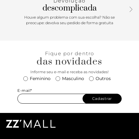
Devolução
descomplicada
Houve algum problema com sua escolha? Não se
preocupe: devolva seu pedido de forma gratuita
Fique por dentro
das novidades
Informe seu e-mail e receba as novidades!
Feminino
Masculino
Outros
E-mail*
Cadastrar