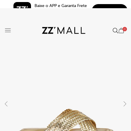
Baixe o APP e Garanta Frete 
BAIXAR
Grátis*
5.0
0