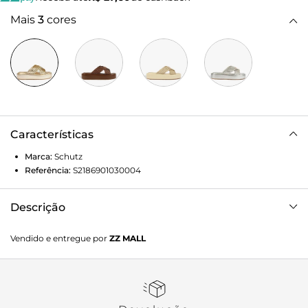
Mais
3
cores
Características
Marca:
Schutz
Referência:
S2186901030004
Descrição
Com design marcante e toque artesanal, esta sandália
Vendido e entregue por
ZZ MALL
plataforma aposta em tiras trançadas que garantem textura
e sofisticação ao visual. A plataforma oferece mais conforto
e estabilidade para o uso prolongado, enquanto o shape
moderno valoriza produções atuais e versáteis. Ideal para
elevar looks do dia a dia com estilo e praticidade. Aposte!