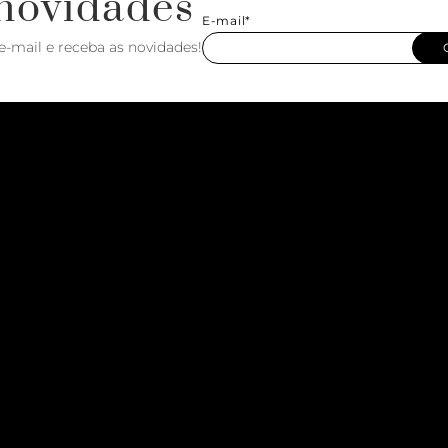
novidades
E-mail*
e-mail e receba as novidades!