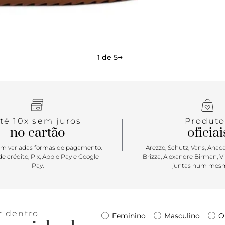
versátil. Pr
miga?!
1 de 5
té 10x sem juros
Produto
no cartão
oficiai
m variadas formas de pagamento:
Arezzo, Schutz, Vans, Anacap
e crédito, Pix, Apple Pay e Google
Brizza, Alexandre Birman, V
Pay.
juntas num mesm
r dentro
Feminino
Masculino
O