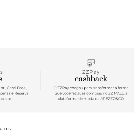
onta para curtir a temporada no mood easy & comfy,
s
ZZPay
s
cashback
ri, Carol Bassi,
O ZZPay chegou para transformar a forma
icenza e Reserva
que você faz suas compras no ZZ MALL, a
o site
plataforma de moda da AREZZO&CO.
utros