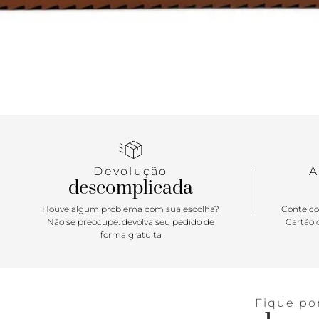
Devolução
A
descomplicada
Houve algum problema com sua escolha?
Conte co
Não se preocupe: devolva seu pedido de
Cartão d
forma gratuita
Fique po