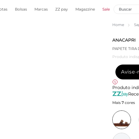
otas
Bolsas
Marcas
ZZ pay
Magazzine
Sale
Home
Sa
ANACAPRI
PAPETE TIRA
Produto indis
Avise
Produto ind
Rece
Mais
7
cores