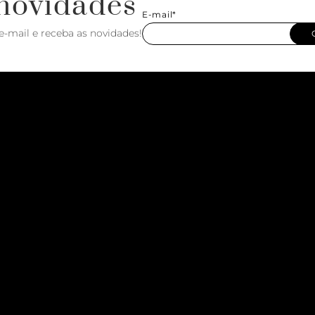
novidades
E-mail*
e-mail e receba as novidades!