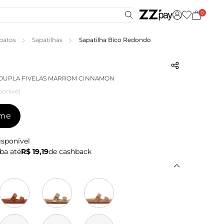
0
patos
Sapatilhas
Sapatilha Bico Redondo
 DUPLA FIVELAS MARROM CINNAMON
ponível
-me
isponível
ba até
R$ 19,19
de cashback