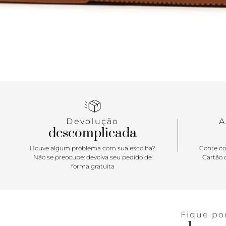
Devolução
A
descomplicada
Houve algum problema com sua escolha?
Conte co
Não se preocupe: devolva seu pedido de
Cartão d
forma gratuita
Fique po