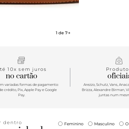
certeza que
comfy?
1 de 7
té 10x sem juros
Produto
no cartão
oficiai
m variadas formas de pagamento:
Arezzo, Schutz, Vans, Anacap
e crédito, Pix, Apple Pay e Google
Brizza, Alexandre Birman, V
Pay.
juntas num mesm
r dentro
Feminino
Masculino
O