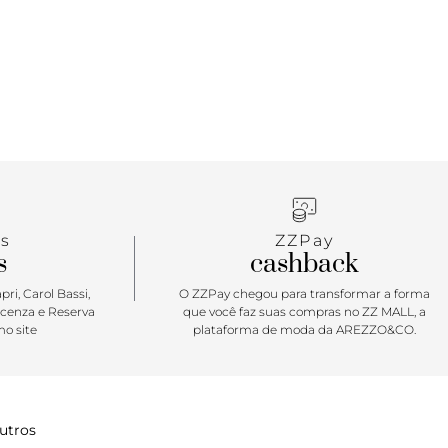
 ela vai elevar todas as suas produções no mood
s
ZZPay
s
cashback
ri, Carol Bassi,
O ZZPay chegou para transformar a forma
icenza e Reserva
que você faz suas compras no ZZ MALL, a
o site
plataforma de moda da AREZZO&CO.
utros