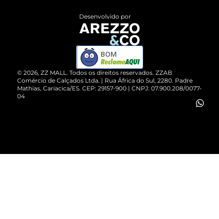
Entrega
ZZ Influ
Desenvolvido por
Devolução do Produto
ZZ MALL é confiável
Compre pelo WhatsApp
ZZPay
BOM
Cartão Presente
©
2026
, ZZ MALL. Todos os direitos reservados.
ZZAB
Comércio de Calçados Ltda. | Rua África do Sul, 2280. Padre
Mathias, Cariacica/ES. CEP: 29157-900 | CNPJ: 07.900.208/0077-
Vendas Corporativas
04