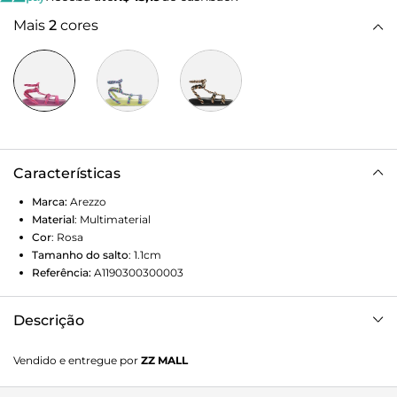
Mais
2
cores
Características
Marca:
Arezzo
Material
:
Multimaterial
Cor
:
Rosa
Tamanho do salto
:
1.1cm
Referência:
A1190300300003
Descrição
Papete roxa. Possui tiras em cordão que se cruzam no peito
Vendido e entregue por
ZZ MALL
do pé, e tiras de amarração que se ajustam ao tornozelo.
Logotipo da Arezzo na palmilha.