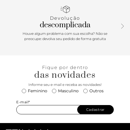
Devolução
descomplicada
Houve algum problema com sua escolha? Não se
preocupe: devolva seu pedido de forma gratuita
Fique por dentro
das novidades
Informe seu e-mail e receba as novidades!
Feminino
Masculino
Outros
E-mail*
Cadastrar