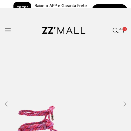
Baixe o APP e Garanta Frete 
BAIXAR
Grátis*
5.0
0