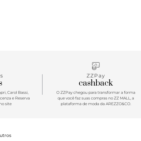
s
ZZPay
s
cashback
ri, Carol Bassi,
O ZZPay chegou para transformar a forma
icenza e Reserva
que você faz suas compras no ZZ MALL, a
o site
plataforma de moda da AREZZO&CO.
utros