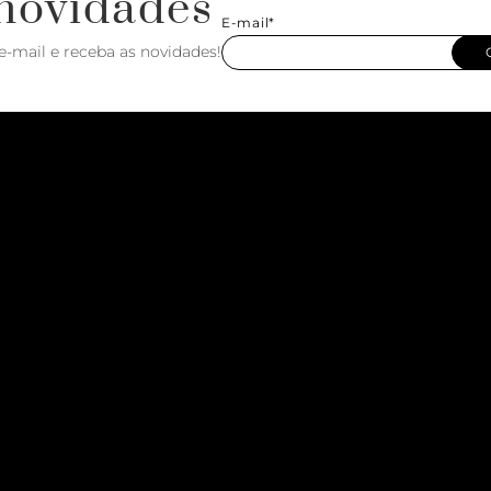
novidades
E-mail*
e-mail e receba as novidades!