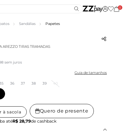
0
patos
Sandálias
Papetes
A AREZZO TIRAS TRAMADAS
,98 sem juros
Guia de tamanhos
35
36
37
38
39
40
Quero de presente
r à sacola
ba até
R$ 28,79
de cashback