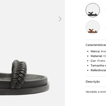
Característica
Marca:
Are
Material
:
O
Cor
:
Preto
Tamanho d
Referência
Descrição
Sandália pa
Vendido e ent
na altura do
largas tram
tira afivela