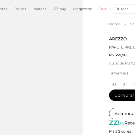
otas
Bolsas
Marcas
ZZ pay
Magazzine
Sale
Home
Sa
AREZZO
PAPETE PRET
R$ 359,90
ou 5x de R$71
Tamanhos
33
34
Comprar
Adiciona
Rece
Mais
5
cores