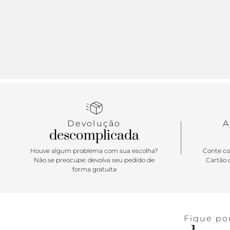
Devolução
A
descomplicada
Houve algum problema com sua escolha?
Conte co
Não se preocupe: devolva seu pedido de
Cartão d
forma gratuita
Fique po