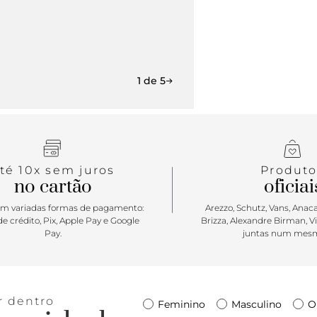
<
1 de 5
té 10x sem juros
Produto
no cartão
oficiai
m variadas formas de pagamento:
Arezzo, Schutz, Vans, Anacap
e crédito, Pix, Apple Pay e Google
Brizza, Alexandre Birman, V
Pay.
juntas num mesm
r dentro
Feminino
Masculino
O