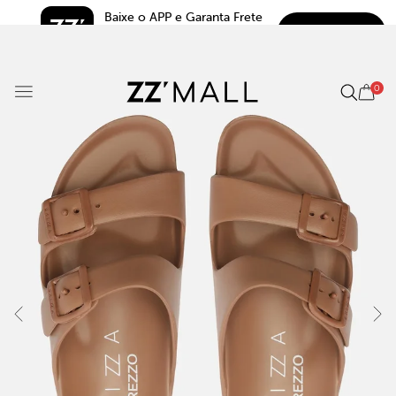
Baixe o APP e Garanta Frete 
BAIXAR
Grátis*
5.0
0