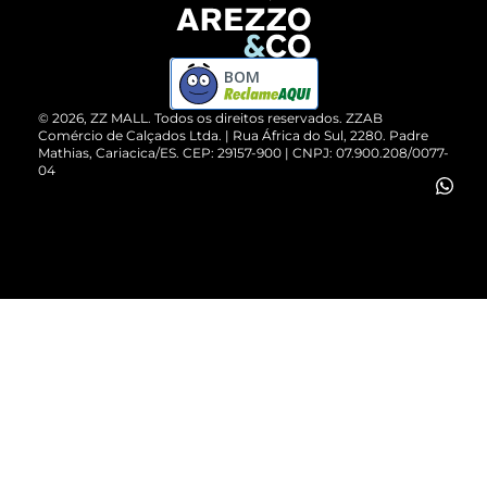
Devolução do Produto
ZZ MALL é confiável
Compre pelo WhatsApp
ZZPay
BOM
Cartão Presente
©
2026
, ZZ MALL. Todos os direitos reservados.
ZZAB
Comércio de Calçados Ltda. | Rua África do Sul, 2280. Padre
Mathias, Cariacica/ES. CEP: 29157-900 | CNPJ: 07.900.208/0077-
Vendas Corporativas
04