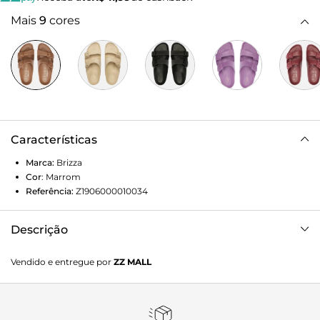
Mais
9
cores
Características
Marca:
Brizza
Cor
:
Marrom
Referência:
Z1906000010034
Descrição
Sandália papete marrom em EVA. O sapato tem salto
Vendido e entregue por
ZZ MALL
rasteiro, palmilha com formato anatômico e gravação
Brizza. Possui formato arredondado na ponta. Traz tiras
largas sobre os dedos e a parte superior do pé com fivelas
laterais para regulagem.