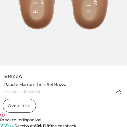
BRIZZA
Papete Marrom Tiras Sol Brizza
Produto indisponível
Avise-me
Produto indisponível
Receba até
R$ 11,99
de cashback