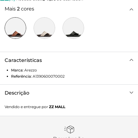
Mais
2
cores
Características
Marca:
Arezzo
Referência:
A1390600070002
Descrição
Sandália rasteira feminina marrom de couro. O sapato tem
Vendido e entregue por
ZZ MALL
palmilha preta com formato anatômico e inscrição do
nome da marca. Possui solado flatform, base
emborrachada e formato arredondado na ponta. Traz
cabedal em tira larga que cobre parcialmente a parte
superior do pé, com recorte no dedo, estilo dedeira.