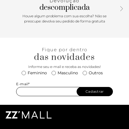
Devolução
descomplicada
Houve algum problema com sua escolha? Não se
preocupe: devolva seu pedido de forma gratuita
Fique por dentro
das novidades
Informe seu e-mail e receba as novidades!
Feminino
Masculino
Outros
E-mail*
Cadastrar