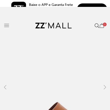
Baixe o APP e Garanta Frete 
BAIXAR
Grátis*
5.0
0