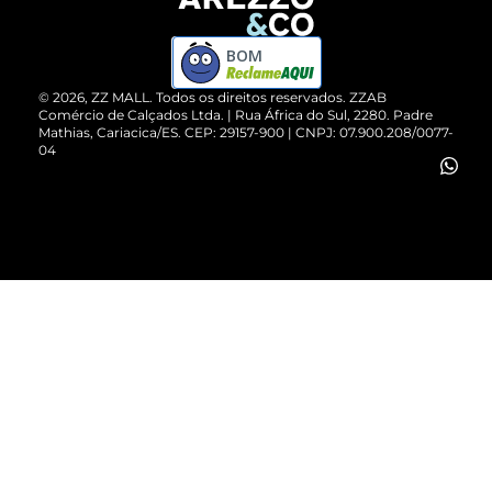
Devolução do Produto
ZZ MALL é confiável
Compre pelo WhatsApp
ZZPay
BOM
Cartão Presente
©
2026
, ZZ MALL. Todos os direitos reservados.
ZZAB
Comércio de Calçados Ltda. | Rua África do Sul, 2280. Padre
Mathias, Cariacica/ES. CEP: 29157-900 | CNPJ: 07.900.208/0077-
Vendas Corporativas
04