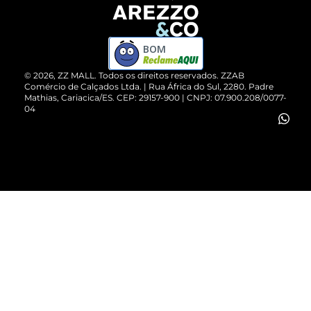
Devolução do Produto
ZZ MALL é confiável
Compre pelo WhatsApp
ZZPay
BOM
Cartão Presente
©
2026
, ZZ MALL. Todos os direitos reservados.
ZZAB
Comércio de Calçados Ltda. | Rua África do Sul, 2280. Padre
Mathias, Cariacica/ES. CEP: 29157-900 | CNPJ: 07.900.208/0077-
Vendas Corporativas
04