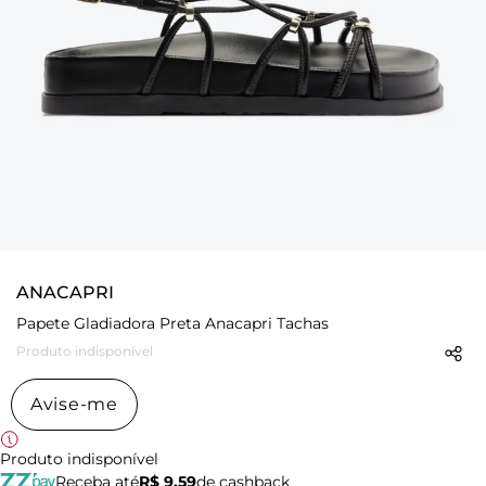
ANACAPRI
Papete Gladiadora Preta Anacapri Tachas
Produto indisponível
Avise-me
Produto indisponível
Receba até
R$ 9,59
de cashback