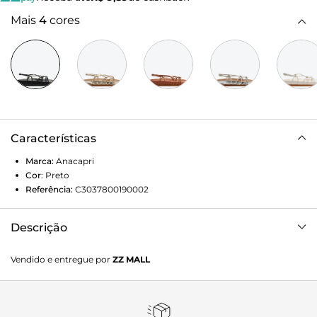
Mais
4
cores
Características
Marca:
Anacapri
Cor
:
Preto
Referência:
C3037800190002
Descrição
Papete Gladiadora Anacapri com tachas na cor preta. A
Vendido e entregue por
ZZ MALL
papete feminina possui cabedal com três pares de tiras
pequenas bombadas presas por tachas metálicas nas
laterais do modelo, e uma tira fina bombada que perpassa
por essas tiras laterais percorrendo toda a sandália, com