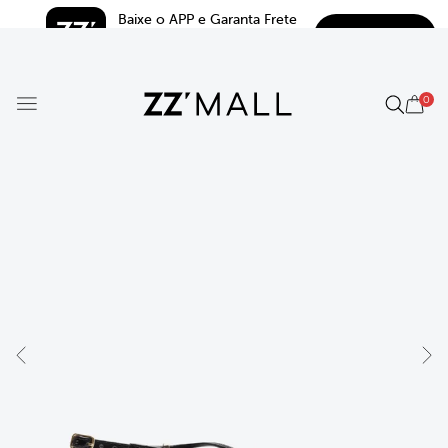
Baixe o APP e Garanta Frete 
BAIXAR
Grátis*
5.0
0