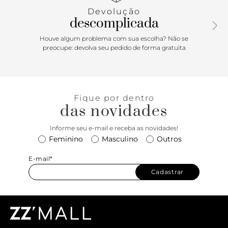
fechamento em fivela metálica lateral por tira que contorna
Devolução
o calcanhar. O modelo possui solado emborrachado e
descomplicada
palmilha anatômica mais alta, com assinatura Anacapri.
Deixa os dedos, laterais e calcanhar à mostra.
Houve algum problema com sua escolha? Não se
preocupe: devolva seu pedido de forma gratuita
Porque Apostar: Per-fei-ta é ela! Unindo o solado mais alto
e robusto da papete com a delicadeza das tiras
arrematadas por tachas metálicas no cabedal, a papete
feminina Anacapri surpreende por seu conforto e infinitas
Fique por dentro
possibilidades de combinações. Vai ser a sua best friend dos
das novidades
dias mais frescos e ensolarados, trazendo uma pegada cool
e cheia de atitude para os seus looks. Esse modelinho estilo
Informe seu e-mail e receba as novidades!
gladiadora com fecho afivelado é absolutamente incrível
Feminino
Masculino
Outros
para presentear no Dia dos Namorados! <3
E-mail*
Cadastrar