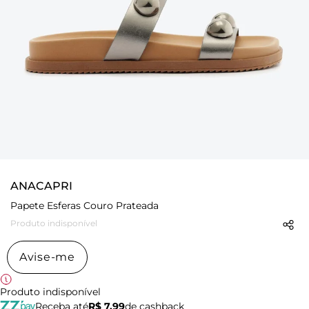
ANACAPRI
Papete Esferas Couro Prateada
Produto indisponível
Avise-me
Produto indisponível
Receba até
R$ 7,99
de cashback