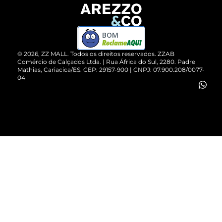
Devolução do Produto
ZZ MALL é confiável
Compre pelo WhatsApp
ZZPay
BOM
Cartão Presente
©
2026
, ZZ MALL. Todos os direitos reservados.
ZZAB
Comércio de Calçados Ltda. | Rua África do Sul, 2280. Padre
Mathias, Cariacica/ES. CEP: 29157-900 | CNPJ: 07.900.208/0077-
Vendas Corporativas
04