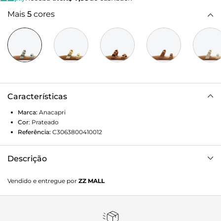
Mais
5
cores
Características
Marca:
Anacapri
Cor
:
Prateado
Referência:
C3063800410012
Descrição
Papete anatômica com duas tiras e detalhe em esferas, na
Vendido e entregue por
ZZ MALL
cor prateada. O modelo apresenta cabedal em couro com
duas tiras largas - uma sobre os dedos, outra sobre o peito
de pé, com detalhe para aplicação de trio de maxi esferas,
do mesmo tom da papete, em cada uma das tiras. Com