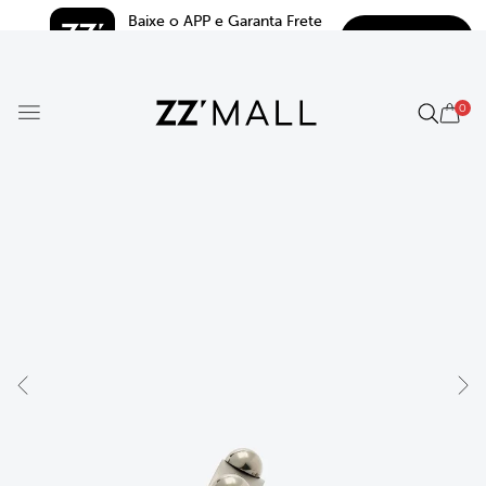
Baixe o APP e Garanta Frete 
BAIXAR
Grátis*
5.0
0