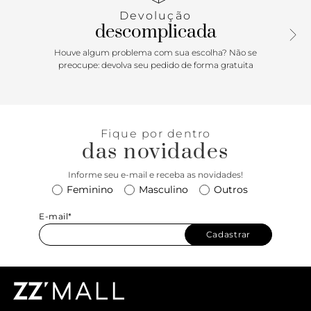
solado rasteiro emborrachado e levemente tratorado, traz
Devolução
palmilha anatômica, com assinatura Anacapri. Porque
descomplicada
Apostar: É tempo de celebrar com frescor absoluto aos
seus pés! A papete Anacapri é a escolha certa para encarar
Houve algum problema com sua escolha? Não se
o Alto Verão’26 no mood comfy. Minimalista, confortável e
preocupe: devolva seu pedido de forma gratuita
fresh, as maxi esferas trazem um quê de bossa nas
produções de festas, encontros e celebrações. Para
presentear e ser presenteada nas festas de fim de ano. Você
merece esse conforto!
Fique por dentro
das novidades
Informe seu e-mail e receba as novidades!
Feminino
Masculino
Outros
E-mail*
Cadastrar