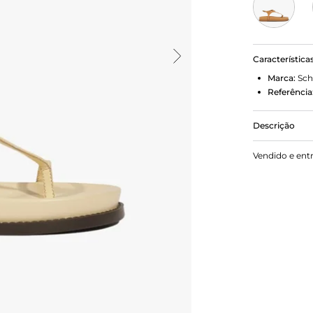
Característica
Marca:
Sch
Referência
Descrição
Descubra o 
Vendido e ent
tom amarelo
mão do esti
e ajuste no 
incomparável
descontraíd
charme!