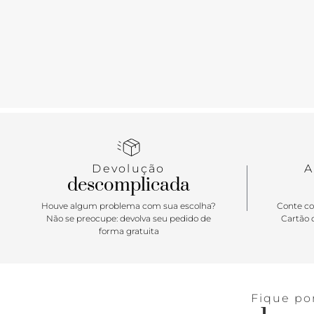
Devolução
A
descomplicada
Houve algum problema com sua escolha?
Conte co
Não se preocupe: devolva seu pedido de
Cartão d
forma gratuita
Fique po