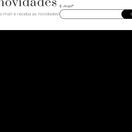
novidades
E-mail*
e-mail e receba as novidades!