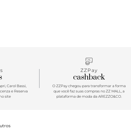
s
ZZPay
s
cashback
ri, Carol Bassi,
O ZZPay chegou para transformar a forma
icenza e Reserva
que você faz suas compras no ZZ MALL, a
o site
plataforma de moda da AREZZO&CO.
utros