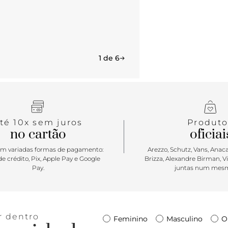
1 de 6
té 10x sem juros
Produto
no cartão
oficiai
m variadas formas de pagamento:
Arezzo, Schutz, Vans, Anacap
e crédito, Pix, Apple Pay e Google
Brizza, Alexandre Birman, V
Pay.
juntas num mesm
r dentro
Feminino
Masculino
O