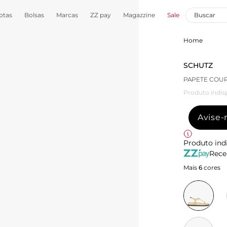
otas
Bolsas
Marcas
ZZ pay
Magazzine
Sale
Home
SCHUTZ
PAPETE COU
Produto indis
Avise
Produto ind
Rece
Mais
6
cores