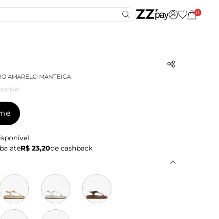
0
RO AMARELO MANTEIGA
ponível
-me
isponível
ba até
R$ 23,20
de cashback