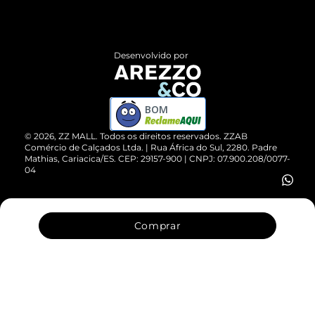
Termos de Uso
Central de Atendimento
Políticas de Privacidade
Entrega
ZZ Influ
Desenvolvido por
Devolução do Produto
ZZ MALL é confiável
Compre pelo WhatsApp
ZZPay
BOM
Cartão Presente
©
2026
, ZZ MALL. Todos os direitos reservados.
ZZAB
Comércio de Calçados Ltda. | Rua África do Sul, 2280. Padre
Mathias, Cariacica/ES. CEP: 29157-900 | CNPJ: 07.900.208/0077-
Vendas Corporativas
04
Comprar