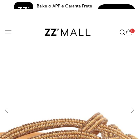
Baixe o APP e Garanta Frete 
BAIXAR
Grátis*
5.0
0