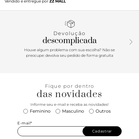
Vendido e entregue por
ZZ MALL
Possui cabedal com tiras sobre os dedos, que se cruzam e
se conectam ao centro, com design de elo. Com detalhe
glam nas tiras, em manta suede brilhosa. Com solado
rasteiro emborrachado e levemente tratorado, traz palmilha
anatômica, com assinatura Anacapri. Porque Apostar:
Devolução
Comfy, moderninha e elegante, a papete Anacapri será a
descomplicada
sua primeira escolha para curtir momentos incríveis na
temporada! De calce easy, ela traz frescor e leveza para os
Houve algum problema com sua escolha? Não se
seus pés, sem contar com o charme das tiras imponentes
preocupe: devolva seu pedido de forma gratuita
com o toque glam no cabedal. Protagonista que chama?
Fique por dentro
das novidades
Informe seu e-mail e receba as novidades!
Feminino
Masculino
Outros
E-mail*
Cadastrar