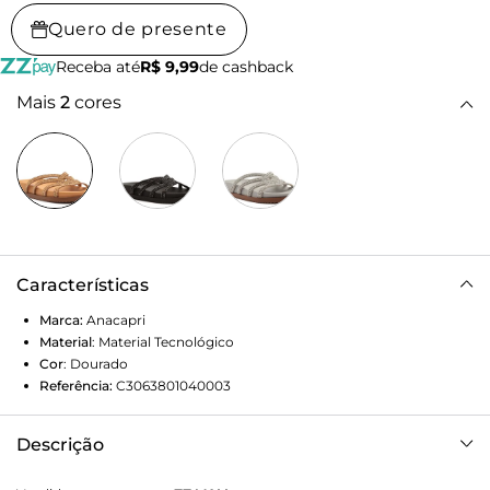
Quero de presente
Receba até
R$ 9,99
de cashback
Mais
2
cores
Características
Marca:
Anacapri
Material
:
Material Tecnológico
Cor
:
Dourado
Referência:
C3063801040003
Descrição
Papete anatômica glam de tiras entrelaçadas, na cor bege.