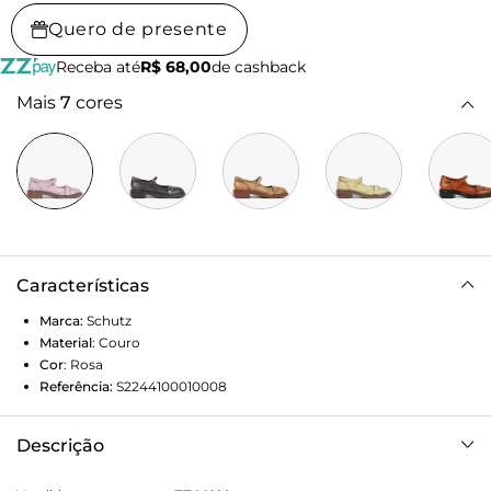
Quero de presente
Receba até
R$ 68,00
de cashback
Mais
7
cores
Características
Marca:
Schutz
Material
:
Couro
Cor
:
Rosa
Referência:
S2244100010008
Descrição
Um clássico repaginado! Esse oxford mary jane em couro