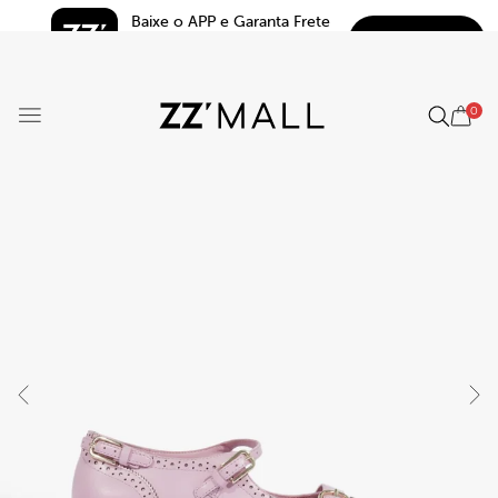
Baixe o APP e Garanta Frete 
BAIXAR
Grátis*
5.0
0