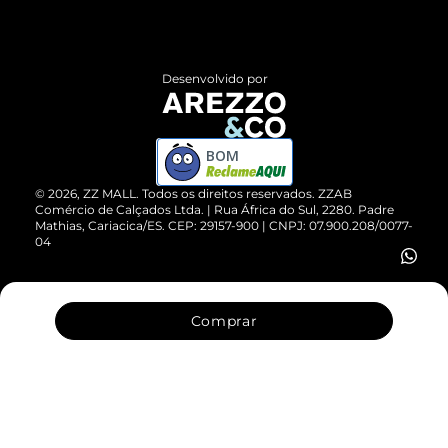
Termos de Uso
Central de Atendimento
Políticas de Privacidade
Entrega
ZZ Influ
Desenvolvido por
Devolução do Produto
ZZ MALL é confiável
Compre pelo WhatsApp
ZZPay
BOM
Cartão Presente
©
2026
, ZZ MALL. Todos os direitos reservados.
ZZAB
Comércio de Calçados Ltda. | Rua África do Sul, 2280. Padre
Mathias, Cariacica/ES. CEP: 29157-900 | CNPJ: 07.900.208/0077-
Vendas Corporativas
04
Comprar