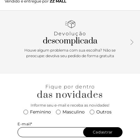
Vendido e entregue por
ZZ MALL
une o charme retrô aos recortes icônicos do modelo
tradicional. O bico redondo e a vira aparente reforçam o
visual autêntico, enquanto a tira no peito do pé adiciona
um toque feminino e moderno. Finalizado com salto bloco
baixo, é aquele item curinga para looks cheios de
Devolução
personalidade!
descomplicada
Houve algum problema com sua escolha? Não se
preocupe: devolva seu pedido de forma gratuita
Fique por dentro
das novidades
Informe seu e-mail e receba as novidades!
Feminino
Masculino
Outros
E-mail*
Cadastrar