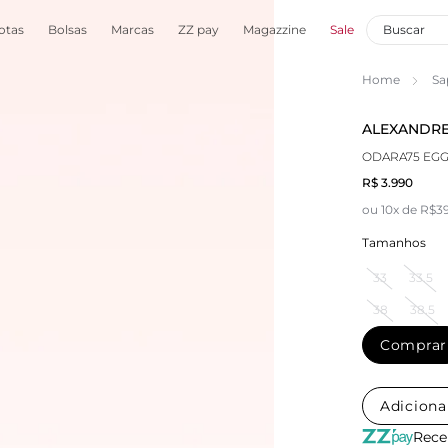
otas
Bolsas
Marcas
ZZ pay
Magazzine
Sale
Home
Sa
ALEXANDRE
ODARA75 EG
R$ 3.990
ou 10x de R$3
Tamanhos
33
33.5
38
38.5
Comprar
Adiciona
Rece