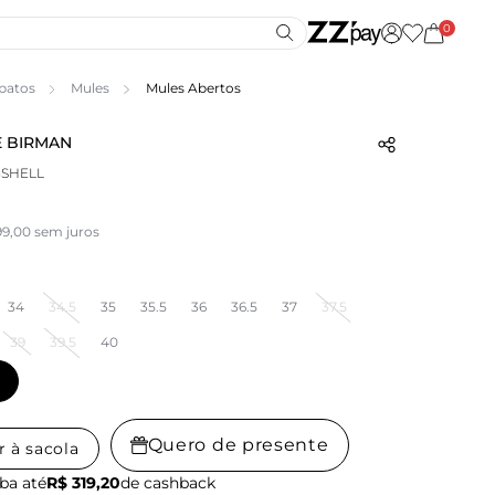
0
patos
Mules
Mules Abertos
 BIRMAN
GSHELL
99,00 sem juros
34
34.5
35
35.5
36
36.5
37
37.5
39
39.5
40
Quero de presente
r à sacola
ba até
R$ 319,20
de cashback