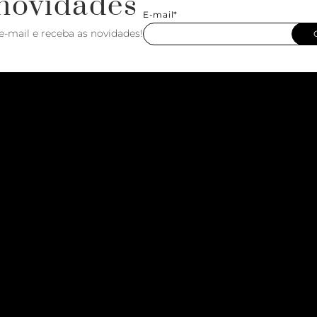
novidades
E-mail*
e-mail e receba as novidades!