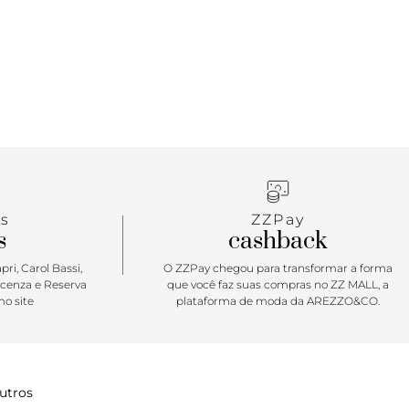
s
ZZPay
s
cashback
ri, Carol Bassi,
O ZZPay chegou para transformar a forma
icenza e Reserva
que você faz suas compras no ZZ MALL, a
o site
plataforma de moda da AREZZO&CO.
utros