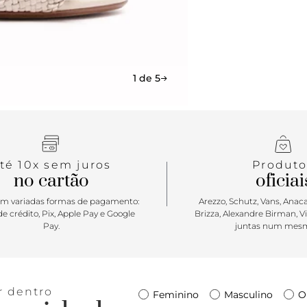
1 de 5
té 10x sem juros
Produto
no cartão
oficiai
m variadas formas de pagamento:
Arezzo, Schutz, Vans, Anacap
e crédito, Pix, Apple Pay e Google
Brizza, Alexandre Birman, V
Pay.
juntas num mesm
r dentro
Feminino
Masculino
O