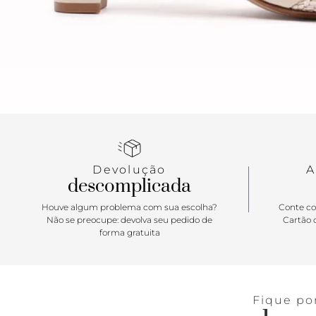
Devolução
A
descomplicada
Houve algum problema com sua escolha?
Conte co
Não se preocupe: devolva seu pedido de
Cartão d
forma gratuita
Fique po