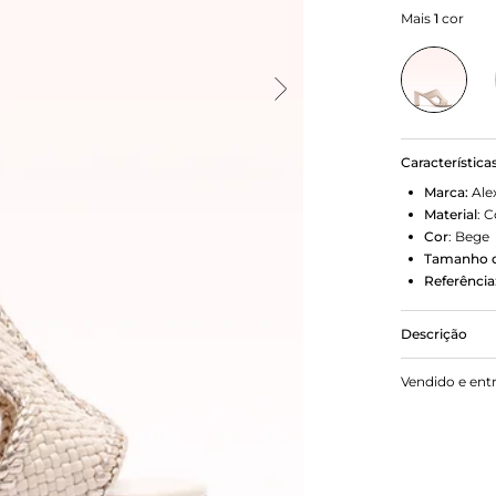
Mais
1
cor
Característica
Marca:
Ale
Material
:
C
Cor
:
Bege
Tamanho d
Referência
Descrição
Em couro, o
Vendido e ent
borda em co
acabamento 
75mm e Spor
sofisticaçã