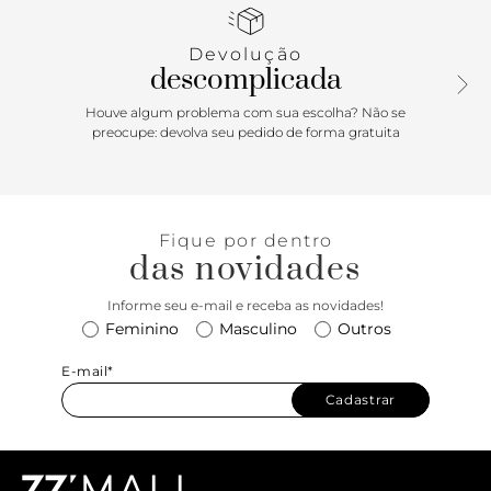
Devolução
descomplicada
Houve algum problema com sua escolha? Não se
preocupe: devolva seu pedido de forma gratuita
Fique por dentro
das novidades
Informe seu e-mail e receba as novidades!
Feminino
Masculino
Outros
E-mail*
Cadastrar