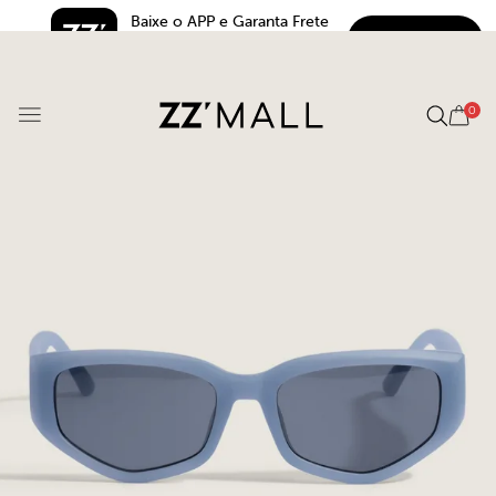
Baixe o APP e Garanta Frete 
BAIXAR
Grátis*
5.0
0