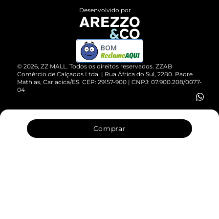
Entrega
ZZ Influ
Desenvolvido por
Devolução do Produto
ZZ MALL é confiável
Compre pelo WhatsApp
ZZPay
BOM
Cartão Presente
©
2026
, ZZ MALL. Todos os direitos reservados.
ZZAB
Comércio de Calçados Ltda. | Rua África do Sul, 2280. Padre
Mathias, Cariacica/ES. CEP: 29157-900 | CNPJ: 07.900.208/0077-
Vendas Corporativas
04
Comprar