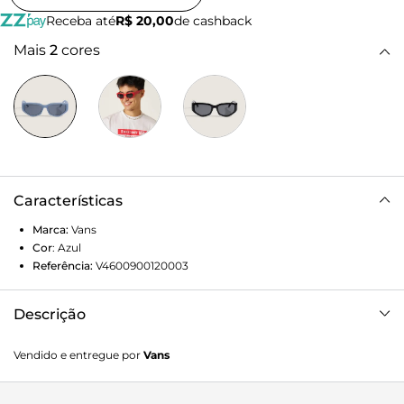
Receba até
R$ 20,00
de cashback
Mais
2
cores
Características
Marca:
Vans
Cor
:
Azul
Referência:
V4600900120003
Descrição
Armação:100% Policarbonato, Lentes:100% Policarbonato
Vendido e entregue por
Vans