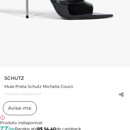
SCHUTZ
Mule Preta Schutz Michella Couro
Produto indisponível
Avise-me
Produto indisponível
Receba até
R$ 54,40
de cashback