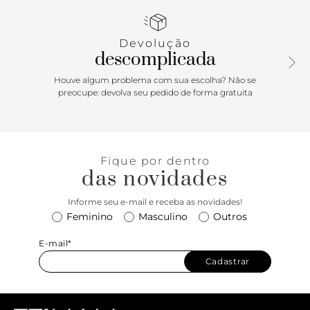
adiciona um brilho extra ao seu look.
Devolução
descomplicada
Houve algum problema com sua escolha? Não se
preocupe: devolva seu pedido de forma gratuita
Fique por dentro
das novidades
Informe seu e-mail e receba as novidades!
Feminino
Masculino
Outros
E-mail*
Cadastrar