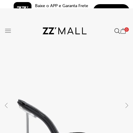
Baixe o APP e Garanta Frete 
BAIXAR
Grátis*
5.0
0