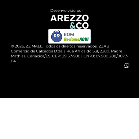
Entrega
ZZ Influ
Desenvolvido por
Devolução do Produto
ZZ MALL é confiável
Compre pelo WhatsApp
ZZPay
BOM
Cartão Presente
©
2026
, ZZ MALL. Todos os direitos reservados.
ZZAB
Comércio de Calçados Ltda. | Rua África do Sul, 2280. Padre
Mathias, Cariacica/ES. CEP: 29157-900 | CNPJ: 07.900.208/0077-
Vendas Corporativas
04