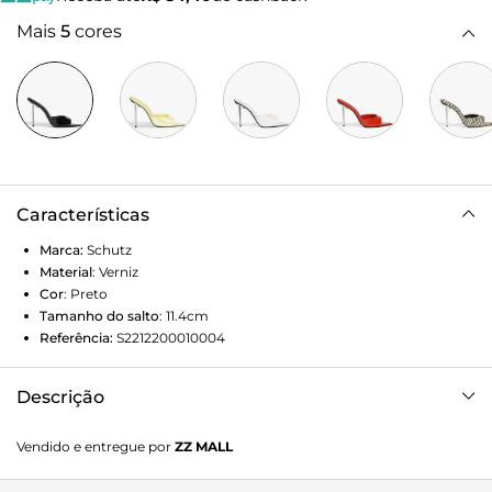
Mais
5
cores
Características
Marca:
Schutz
Material
:
Verniz
Cor
:
Preto
Tamanho do salto
:
11.4cm
Referência:
S2212200010004
Descrição
Arrase com esse tamanco em couro de acabamento verniz!
Vendido e entregue por
ZZ MALL
A tira única na gáspea e o bico folha trazem um toque
moderno e sofisticado, já o salto ilha alto metalizado