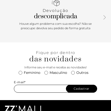
Devolução
descomplicada
Houve algum problema com sua escolha? Não se
preocupe: devolva seu pedido de forma gratuita
Fique por dentro
das novidades
Informe seu e-mail e receba as novidades!
Feminino
Masculino
Outros
E-mail*
Cadastrar