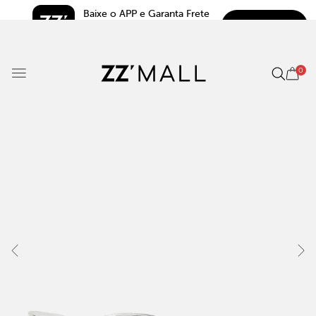
Baixe o APP e Garanta Frete 
BAIXAR
Grátis*
5.0
0