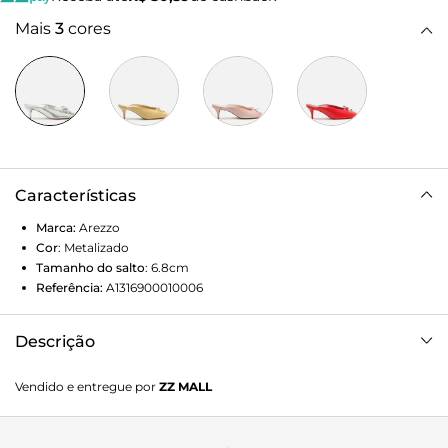
Mais
3
cores
Características
Marca:
Arezzo
Cor
:
Metalizado
Tamanho do salto
:
6.8cm
Referência:
A1316900010006
Descrição
Mule prata. O modelo tem salto baixo fino e bico quadrado.
Vendido e entregue por
ZZ MALL
Traz cabedal com recorte arredondado e aplicação de laço
pequeno. Aberta atrás, exibe todo o peito do pé e parte
traseira.