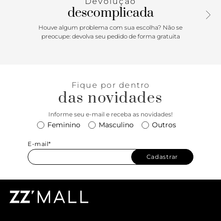
Devolução
descomplicada
Houve algum problema com sua escolha? Não se
preocupe: devolva seu pedido de forma gratuita
Fique por dentro
das novidades
Informe seu e-mail e receba as novidades!
Feminino
Masculino
Outros
E-mail*
Cadastrar