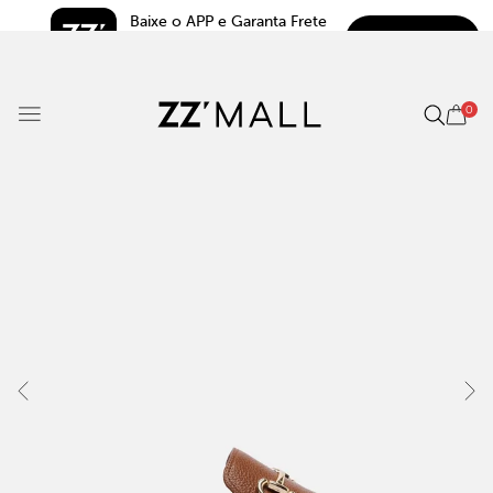
Baixe o APP e Garanta Frete 
BAIXAR
Grátis*
5.0
0