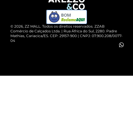
Devolução do Produto
ZZ MALL é confiável
Compre pelo WhatsApp
ZZPay
BOM
Cartão Presente
©
2026
, ZZ MALL. Todos os direitos reservados.
ZZAB
Comércio de Calçados Ltda. | Rua África do Sul, 2280. Padre
Mathias, Cariacica/ES. CEP: 29157-900 | CNPJ: 07.900.208/0077-
Vendas Corporativas
04