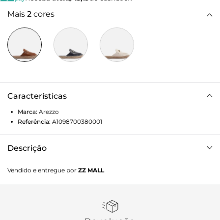
Mais
2
cores
Características
Marca:
Arezzo
Referência:
A1098700380001
Descrição
Mule feminina marrom de couro. O sapato tem salto
Vendido e entregue por
ZZ MALL
rasteiro, sola revestida em palha trançada e formato
arredondado na ponta. Aberta atrás, traz cabedal
estruturado com aplicação de bridão metálico dourado.
Com palmilha da cor da mule e inscrição do nome da
marca, exibe a parte superior do pé e o calcanhar.