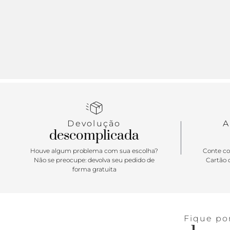
Devolução
A
descomplicada
Houve algum problema com sua escolha?
Conte co
Não se preocupe: devolva seu pedido de
Cartão d
forma gratuita
Fique po