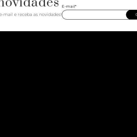
novidades
E-mail*
e-mail e receba as novidades!