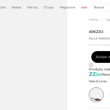
otas
Bolsas
Marcas
ZZ pay
Magazzine
Sale
Home
Sa
AREZZO
MULE MARRO
Produto indis
Avise
Produto ind
Rece
Mais
2
cores