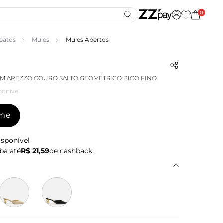
0
patos
Mules
Mules Abertos
M AREZZO COURO SALTO GEOMÉTRICO BICO FINO
ponível
-me
isponível
ba até
R$ 21,59
de cashback