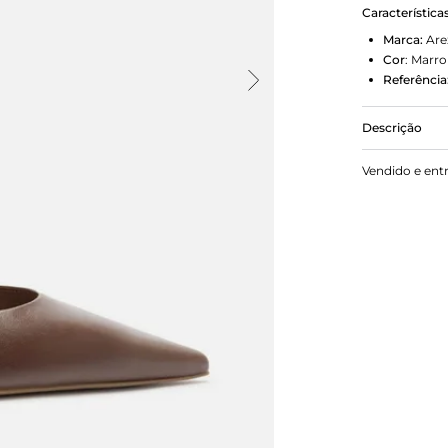
Característica
Marca:
Are
Cor
:
Marr
Referência
Descrição
Mule marrom
Vendido e ent
dourado, for
fechado e c
inscrição do
calcanhar.