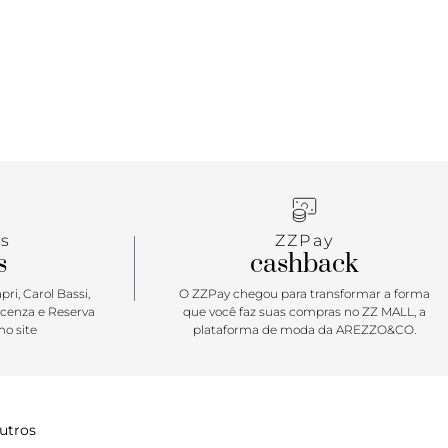
s
ZZPay
s
cashback
ri, Carol Bassi,
O ZZPay chegou para transformar a forma
icenza e Reserva
que você faz suas compras no ZZ MALL, a
o site
plataforma de moda da AREZZO&CO.
utros