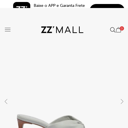
Baixe o APP e Garanta Frete 
BAIXAR
Grátis*
5.0
0