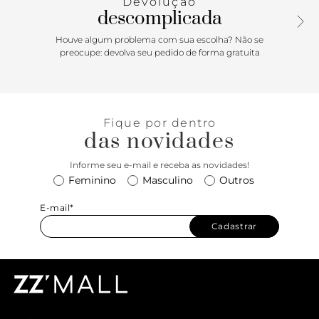
Devolução
descomplicada
Houve algum problema com sua escolha? Não se
preocupe: devolva seu pedido de forma gratuita
Fique por dentro
das novidades
Informe seu e-mail e receba as novidades!
Feminino
Masculino
Outros
E-mail*
Cadastrar