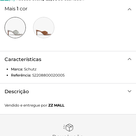
Mais
1
cor
Características
Marca:
Schutz
Referência:
S2208800020005
Descrição
Este mule de couro branco é o complemento perfeito para
Vendido e entregue por
ZZ MALL
qualquer look elegante. A tira trançada e o bico fino
conferem um toque de modernidade e sofisticação.