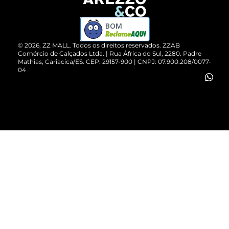
Devolução do Produto
ZZ MALL é confiável
Compre pelo WhatsApp
ZZPay
BOM
Cartão Presente
©
2026
, ZZ MALL. Todos os direitos reservados.
ZZAB
Comércio de Calçados Ltda. | Rua África do Sul, 2280. Padre
Mathias, Cariacica/ES. CEP: 29157-900 | CNPJ: 07.900.208/0077-
Vendas Corporativas
04