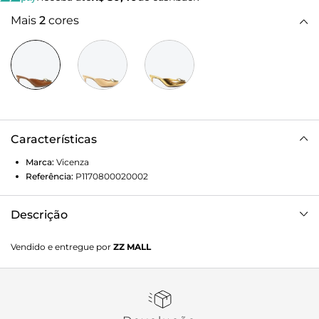
Mais
2
cores
Características
Marca:
Vicenza
Referência:
P1170800020002
Descrição
Mule de salto médio em couro caramelo. Com adorno
Vendido e entregue por
ZZ MALL
frontal orgânico e bico fino, esse modelo realça a
sofisticação e a autenticidade da Vicenza. Seu design
refinado e elegante é perfeito para complementar vestidos
longos e casacos