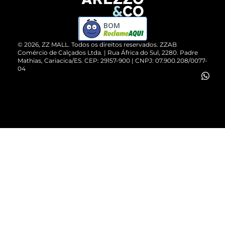
Devolução do Produto
ZZ MALL é confiável
Compre pelo WhatsApp
ZZPay
BOM
Cartão Presente
©
2026
, ZZ MALL. Todos os direitos reservados.
ZZAB
Comércio de Calçados Ltda. | Rua África do Sul, 2280. Padre
Mathias, Cariacica/ES. CEP: 29157-900 | CNPJ: 07.900.208/0077-
Vendas Corporativas
04