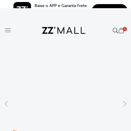
Baixe o APP e Garanta Frete 
BAIXAR
Grátis*
5.0
0