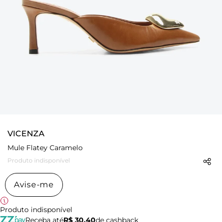
VICENZA
Mule Flatey Caramelo
Produto indisponível
Avise-me
Produto indisponível
Receba até
R$ 30,40
de cashback