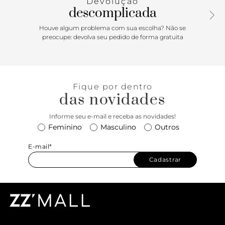
Devolução
descomplicada
Houve algum problema com sua escolha? Não se
preocupe: devolva seu pedido de forma gratuita
Fique por dentro
das novidades
Informe seu e-mail e receba as novidades!
Feminino
Masculino
Outros
E-mail*
Cadastrar