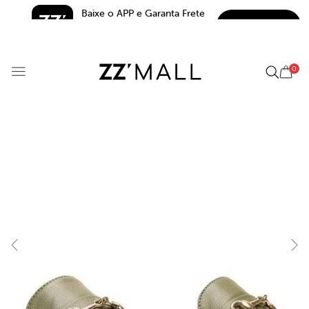
Baixe o APP e Garanta Frete 
BAIXAR
Grátis*
5.0
0