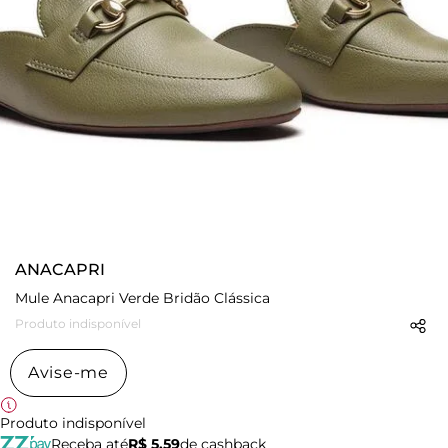
ANACAPRI
Mule Anacapri Verde Bridão Clássica
Produto indisponível
Avise-me
Produto indisponível
Receba até
R$ 5,59
de cashback