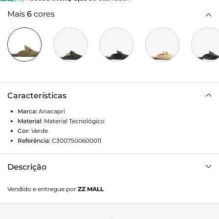
Mais
6
cores
Características
Marca:
Anacapri
Material
:
Material Tecnológico
Cor
:
Verde
Referência:
C3007500600011
Descrição
Mule verde. O modelo tem bico redondo e salto rasteiro.
Vendido e entregue por
ZZ MALL
Fechada, traz recorte lateral na gáspea e aplicação de tira
com bridão metálico. Aberta no calcanhar, tem costura
pesponto no contorno do cabedal.Porque ApostarA mule é