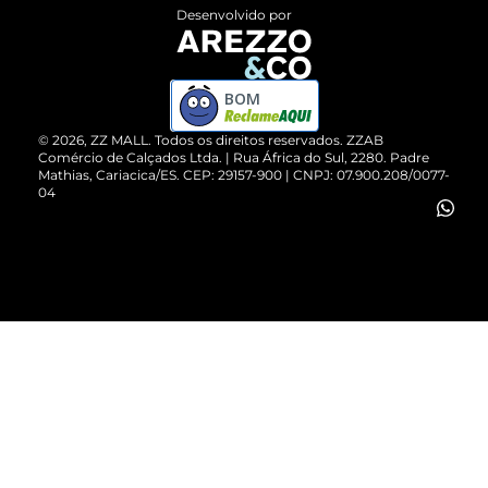
Entrega
ZZ Influ
Desenvolvido por
Devolução do Produto
ZZ MALL é confiável
Compre pelo WhatsApp
ZZPay
BOM
Cartão Presente
©
2026
, ZZ MALL. Todos os direitos reservados.
ZZAB
Comércio de Calçados Ltda. | Rua África do Sul, 2280. Padre
Mathias, Cariacica/ES. CEP: 29157-900 | CNPJ: 07.900.208/0077-
Vendas Corporativas
04