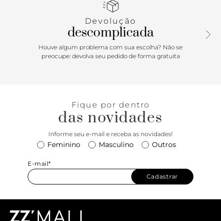
aquele sapato que te deixa mega elegante sem esforço!
Clássico, o modelo traz um toque masculino e fica mara
Devolução
com alfaiataria, bem estiloso e trendy! Combine bermuda
descomplicada
oversized e camisa soltinha e aposte ainda em acessórios
em animal print. Vai arrasar real!
Houve algum problema com sua escolha? Não se
preocupe: devolva seu pedido de forma gratuita
Fique por dentro
das novidades
Informe seu e-mail e receba as novidades!
Feminino
Masculino
Outros
E-mail*
Cadastrar