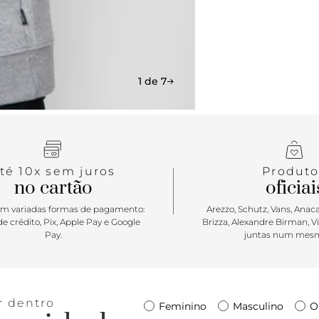
1 de 7
té 10x sem juros
Produto
no cartão
oficiai
m variadas formas de pagamento:
Arezzo, Schutz, Vans, Anacap
e crédito, Pix, Apple Pay e Google
Brizza, Alexandre Birman, V
Pay.
juntas num mesm
r dentro
Feminino
Masculino
O