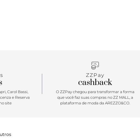
s
ZZPay
s
cashback
ri, Carol Bassi,
O ZZPay chegou para transformar a forma
icenza e Reserva
que você faz suas compras no ZZ MALL, a
o site
plataforma de moda da AREZZO&CO.
utros