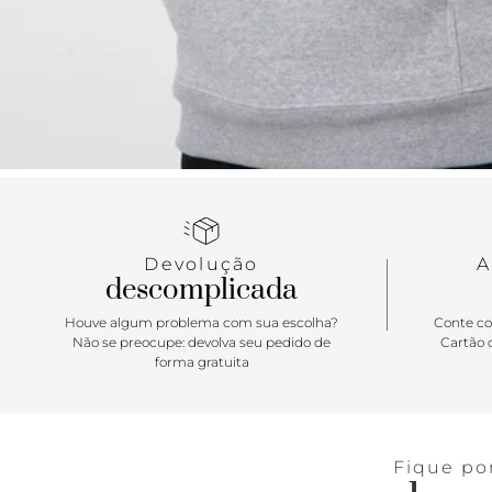
Devolução
A
descomplicada
Houve algum problema com sua escolha?
Conte co
Não se preocupe: devolva seu pedido de
Cartão d
forma gratuita
Fique po