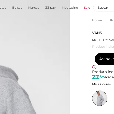
otas
Bolsas
Marcas
ZZ pay
Magazzine
Sale
Home
Ro
VANS
MOLETOM VAN
Produto indis
Avise
Produto ind
Rece
Mais
2
cores