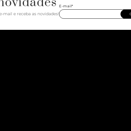
novidades
E-mail*
e-mail e receba as novidades!