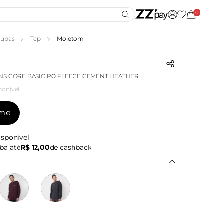
0
upas
Top
Moletom
S CORE BASIC PO FLEECE CEMENT HEATHER
ponível
-me
isponível
ba até
R$ 12,00
de cashback