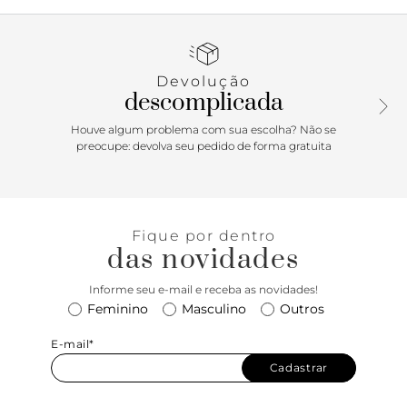
24/7 de it girls mundo afora, especialmente se for em uma
versão como essa, que une a sofisticação da clássica
construção matelassê ao toque trendy do shape slouchy,
sem falar na praticidade do compartimento com zíper,
Devolução
facilitando a organização. Do dia a dia corrido a viagens
descomplicada
inesquecíveis, vai ser seu melhor acessório! Dimensões
(LAC): 16x30x38
Houve algum problema com sua escolha? Não se
preocupe: devolva seu pedido de forma gratuita
Fique por dentro
das novidades
Informe seu e-mail e receba as novidades!
Feminino
Masculino
Outros
E-mail*
Cadastrar