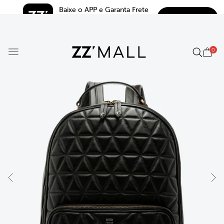
Baixe o APP e Garanta Frete 
BAIXAR
Grátis*
5.0
0