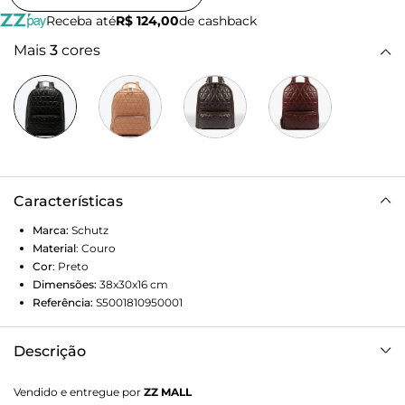
Receba até
R$ 124,00
de cashback
Mais
3
cores
Características
Marca:
Schutz
Material
:
Couro
Cor
:
Preto
Dimensões:
38x30x16
cm
Referência:
S5001810950001
Descrição
Foi-se o tempo em que as mochilas apareciam apenas em
Vendido e entregue por
ZZ MALL
produções esportivas…hoje elas têm lugar cativo em looks