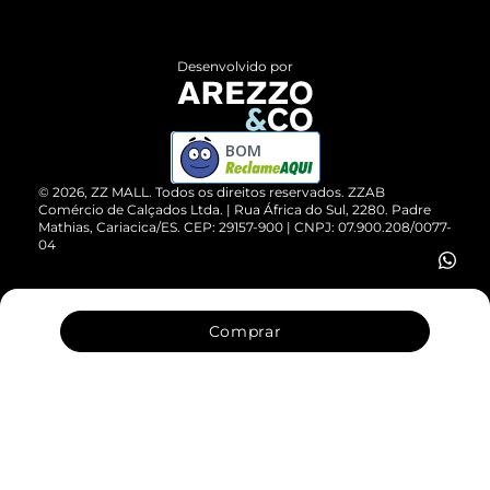
Central de Atendimento
Políticas de Privacidade
Entrega
ZZ Influ
Desenvolvido por
Devolução do Produto
ZZ MALL é confiável
Compre pelo WhatsApp
ZZPay
BOM
Cartão Presente
©
2026
, ZZ MALL. Todos os direitos reservados.
ZZAB
Comércio de Calçados Ltda. | Rua África do Sul, 2280. Padre
Mathias, Cariacica/ES. CEP: 29157-900 | CNPJ: 07.900.208/0077-
Vendas Corporativas
04
Comprar