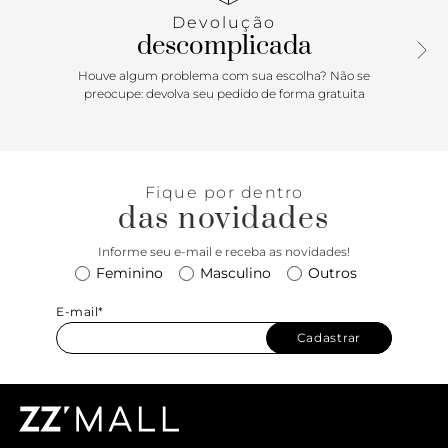
Devolução
descomplicada
Houve algum problema com sua escolha? Não se
preocupe: devolva seu pedido de forma gratuita
Fique por dentro
das novidades
Informe seu e-mail e receba as novidades!
Feminino
Masculino
Outros
E-mail*
Cadastrar