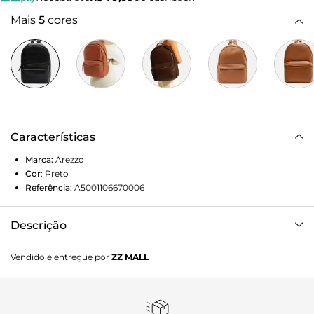
Mais
5
cores
Características
Marca:
Arezzo
Cor
:
Preto
Referência:
A5001106670006
Descrição
Mochila Arezzo Preta Couro Grande Bolso Frontal
Vendido e entregue por
ZZ MALL