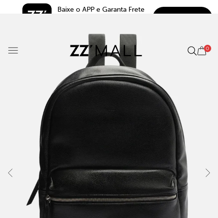
Baixe o APP e Garanta Frete 
BAIXAR
Grátis*
5.0
0