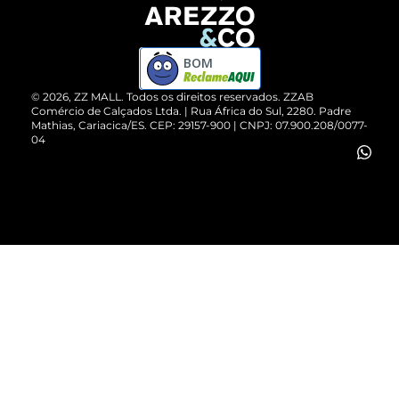
Devolução do Produto
ZZ MALL é confiável
Compre pelo WhatsApp
ZZPay
BOM
Cartão Presente
©
2026
, ZZ MALL. Todos os direitos reservados.
ZZAB
Comércio de Calçados Ltda. | Rua África do Sul, 2280. Padre
Mathias, Cariacica/ES. CEP: 29157-900 | CNPJ: 07.900.208/0077-
Vendas Corporativas
04