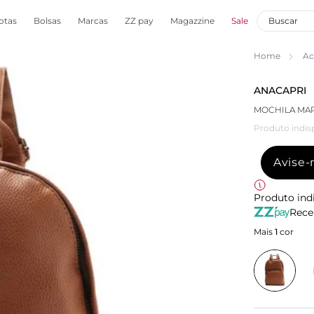
otas
Bolsas
Marcas
ZZ pay
Magazzine
Sale
Home
Ac
ANACAPRI
MOCHILA MA
Produto indis
Avise
Produto ind
Rece
Mais
1
cor