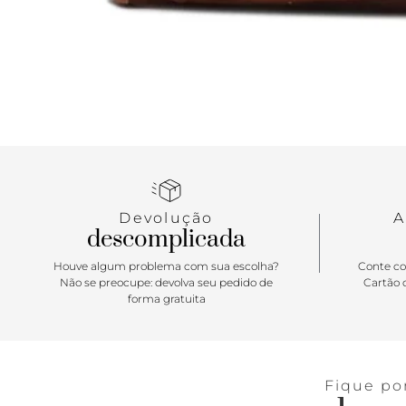
Devolução
A
descomplicada
Houve algum problema com sua escolha?
Conte co
Não se preocupe: devolva seu pedido de
Cartão d
forma gratuita
Fique po