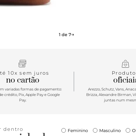
completamen
ela mais es
compartimen
um bolso ex
Seja para o 
1 de 7
perfeita par
té 10x sem juros
Produto
no cartão
oficiai
m variadas formas de pagamento:
Arezzo, Schutz, Vans, Anacap
e crédito, Pix, Apple Pay e Google
Brizza, Alexandre Birman, V
Pay.
juntas num mesm
r dentro
Feminino
Masculino
O