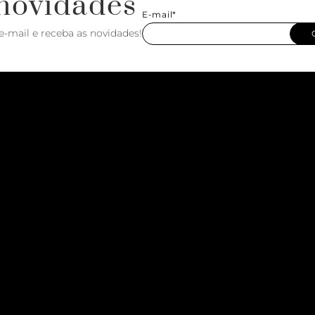
novidades
E-mail*
e-mail e receba as novidades!