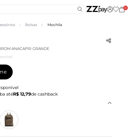
0
essórios
Bolsas
Mochila
RROM ANACAPRI GRANDE
ponível
-me
isponível
ba até
R$ 12,79
de cashback