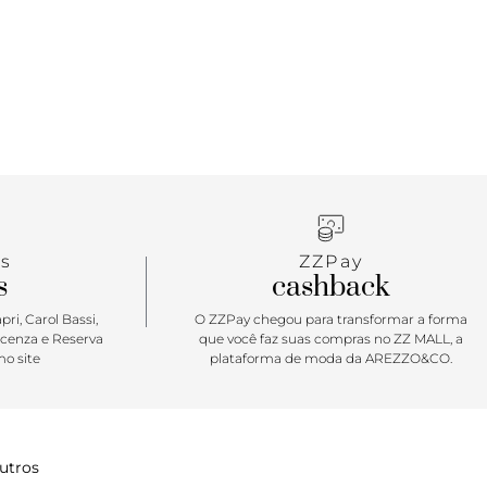
te o mood esportivo inerente da peça, deixando
truturada e requintada. O modelo conta com um
to acolchoado para notebook na parte interna e
terno amplo para carregar todos os seus gadgets!
dia a dia ou para uma viagem, essa é a mochila
a qualquer ocasião.
s
ZZPay
s
cashback
ri, Carol Bassi,
O ZZPay chegou para transformar a forma
icenza e Reserva
que você faz suas compras no ZZ MALL, a
o site
plataforma de moda da AREZZO&CO.
utros