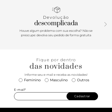
apresenta divisória interna que comporta notebook e dois
bolsos externos com fecho em zíper que comporta os seus
itens indispensáveis. Traz aplicação de pin metálico em
Devolução
cápsula Anacapri, centralizado na parte inferior do bolso
descomplicada
externo, na capa frontal. Porque Apostar: No mood urbano,
a maxi mochila Anacapri carrega tudo o que você precisa:
Houve algum problema com sua escolha? Não se
com bolso interno que comporta notebook e demais
preocupe: devolva seu pedido de forma gratuita
eletrônicos com segurança. Com bolsos externos e fecho
em zíper, ele comporta itens essenciais, facilitando a rotina:
seja no trabalho, na escola, na academia ou em passeios, a
versatilidade desse modelinho em nylon é comfy - combina
Fique por dentro
com todos os momentos e estilos.
das novidades
Informe seu e-mail e receba as novidades!
Feminino
Masculino
Outros
E-mail*
Cadastrar