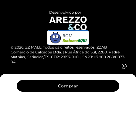
Políticas de Privacidade
Entrega
ZZ Influ
Desenvolvido por
Devolução do Produto
ZZ MALL é confiável
Compre pelo WhatsApp
ZZPay
BOM
Cartão Presente
©
2026
, ZZ MALL. Todos os direitos reservados.
ZZAB
Comércio de Calçados Ltda. | Rua África do Sul, 2280. Padre
Mathias, Cariacica/ES. CEP: 29157-900 | CNPJ: 07.900.208/0077-
Vendas Corporativas
04
Comprar