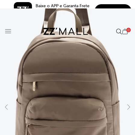
Baixe o APP e Garanta Frete 
BAIXAR
Grátis*
5.0
0