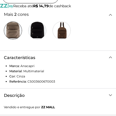
Receba até
R$ 14,79
de cashback
Mais
2
cores
Características
Marca:
Anacapri
Material
:
Multimaterial
Cor
:
Cinza
Referência:
C5003600670003
Descrição
Mochila grande com bolsos externos e zíper, na cor cinza. O
Vendido e entregue por
ZZ MALL
modelo de tamanho G é estruturado e com alças das
costas confortáveis e reguláveis. Em tecido de nylon,