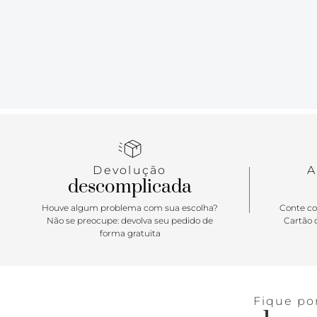
Devolução
A
descomplicada
Houve algum problema com sua escolha?
Conte co
Não se preocupe: devolva seu pedido de
Cartão d
forma gratuita
Fique po