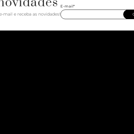
novidades
E-mail*
e-mail e receba as novidades!