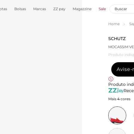
otas
Bolsas
Marcas
ZZ pay
Magazzine
Sale
Home
Sa
SCHUTZ
MOCASSIM V
Produto indis
Avise
Produto ind
Rece
Mais
4
cores