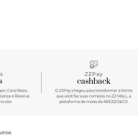
s
ZZPay
s
cashback
ri, Carol Bassi,
O ZZPay chegou para transformar a forma
icenza e Reserva
que você faz suas compras no ZZ MALL, a
o site
plataforma de moda da AREZZO&CO.
utros