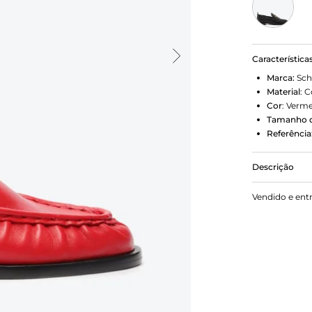
Característica
Marca:
Sch
Material
:
C
Cor
:
Verme
Tamanho d
Referência
Descrição
Incendeie s
Vendido e ent
e o design 
de personali
Combine com
casual e de
mais elegan