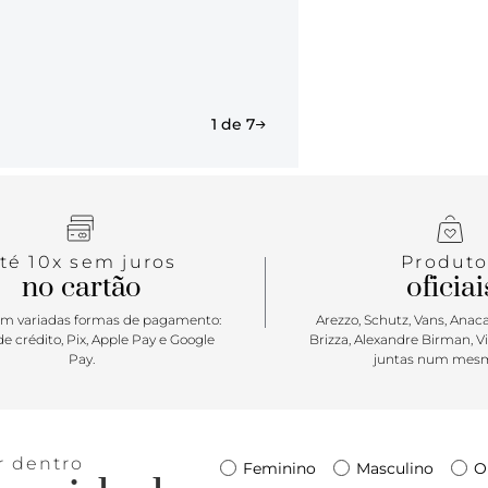
1 de 7
té 10x sem juros
Produto
no cartão
oficiai
m variadas formas de pagamento:
Arezzo, Schutz, Vans, Anacap
e crédito, Pix, Apple Pay e Google
Brizza, Alexandre Birman, V
Pay.
juntas num mesm
r dentro
Feminino
Masculino
O