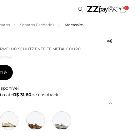
0
patos
Sapatos Fechados
Mocassim
ERMELHO SCHUTZ ENFEITE METAL COURO
ponível
-me
isponível
ba até
R$ 31,60
de cashback