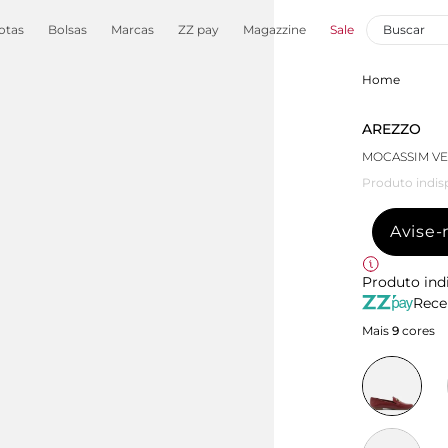
otas
Bolsas
Marcas
ZZ pay
Magazzine
Sale
Home
AREZZO
MOCASSIM V
Produto indis
Avise
Produto ind
Rece
Mais
9
cores