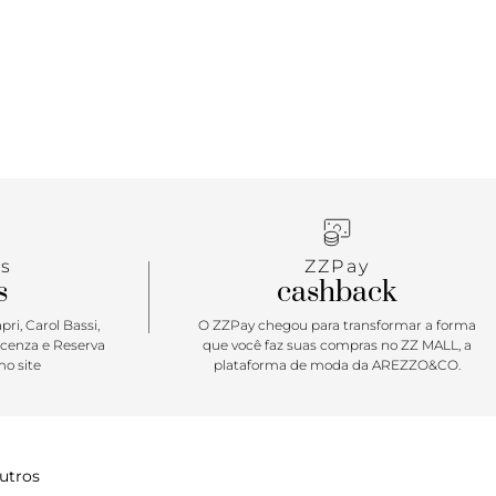
s
ZZPay
s
cashback
ri, Carol Bassi,
O ZZPay chegou para transformar a forma
icenza e Reserva
que você faz suas compras no ZZ MALL, a
o site
plataforma de moda da AREZZO&CO.
utros