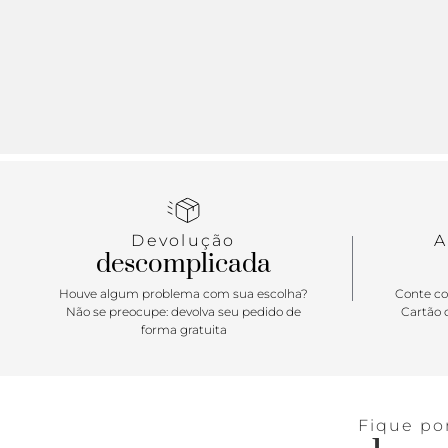
Devolução
A
descomplicada
Houve algum problema com sua escolha?
Conte co
Não se preocupe: devolva seu pedido de
Cartão d
forma gratuita
Fique po