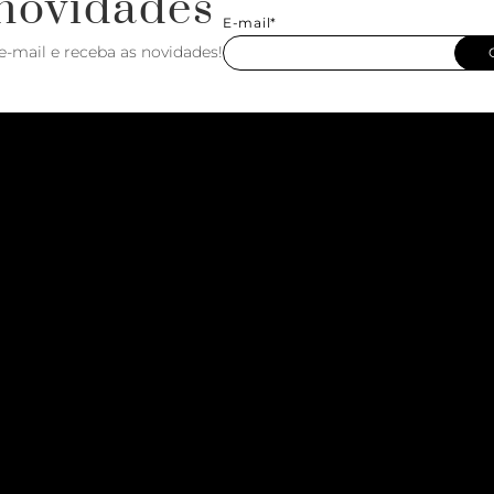
novidades
E-mail*
e-mail e receba as novidades!