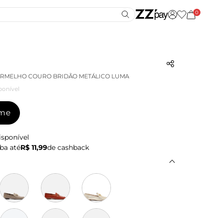
0
ERMELHO COURO BRIDÃO METÁLICO LUMA
ponível
-me
isponível
ba até
R$ 11,99
de cashback